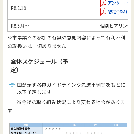
アンケート結果(
R8.2.19
想定Q&A(pdf 
R8.3月～
個別ヒアリング
※本事業への参加の有無や意見内容によって有利不利
の取扱いは一切ありません
全体スケジュール（予
定）
国が示す各種ガイドラインや先進事例等をもとに
以下予定します
※今後の取り組み状況により変わる場合がありま
す