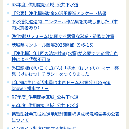
R8年度_供用開始区域_公共下水道
【公表】浄化槽補助金の活用促進アンケート結果
下水道促進週間_コンクール作品集を掲載しました（市
内受賞者あり）
浄化槽(リフォーム)に関する悪質な営業・詐欺に注意
茨城県マンホール蓋展2025開催（9/6-15）
【浄化槽】年1回の法定検査(水質)が必要です ※保守点
検による代替不可※
外国語版(がいこくごばん)「排水（はいすい）マナー啓
発（けいはつ）チラシ」をつくりました
1年間に生じる汚水量は東京ドーム23個分 / Do you
know？排水マナー
R7年度_供用開始区域_公共下水道
R6年度_供用開始区域_公共下水道
循環型社会形成推進地域計画目標達成状況報告書の公表
について
インボイス制度に関するお知らせ