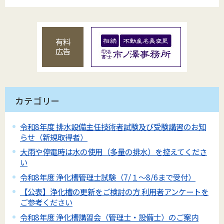
有料
広告
カテゴリー
令和8年度 排水設備主任技術者試験及び受験講習のお知
らせ（新規取得者）
大雨や停電時は水の使用（多量の排水）を控えてくださ
い
令和8年度 浄化槽管理士試験（7/１～8/6まで受付）
【公表】浄化槽の更新をご検討の方 利用者アンケートを
ご参考ください
令和8年度 浄化槽講習会（管理士・設備士）のご案内