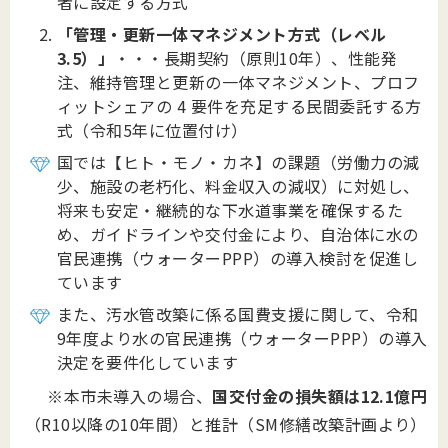
者に設定する方式
「管理・更新一体マネジメント方式（レベル
3.5）」
・・・長期契約（原則10年）、性能発
注、維持管理と更新の一体マネジメント、プロフ
ィットシェアの 4 要件を充足する民間委託する方
式（令和5年に位置付け）
国では【ヒト・モノ・カネ】の課題（労働力の減
少、施設の老朽化、料金収入の減収）に対処し、
将来も安定・継続的な下水道事業を確保するた
め、ガイドラインや交付金により、自治体に水の
官民連携（ウォーターPPP）の導入検討を促進し
ています
また、汚水管改築に係る国費支援に関して、令和
9年度より水の官民連携（ウォーターPPP）の導入
決定を要件化しています
※本市未導入の場合、
国交付金の損失額は12.1億円
（R10以降の10年間）と推計
（SM修繕改築計画より）