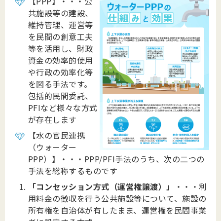
【PPP】・・・公
共施設等の建設、
維持管理、運営等
を民間の創意工夫
等を活用し、財政
資金の効率的使用
や行政の効率化等
を図る手法です。
包括的民間委託、
PFIなど様々な方式
が存在します
【水の官民連携
（ウォーター
PPP）】・・・PPP/PFI手法のうち、次の二つの
手法を総称するものです
「コンセッション方式（運営権譲渡）」
・・・利
用料金の徴収を行う公共施設等について、施設の
所有権を自治体が有したまま、運営権を民間事業