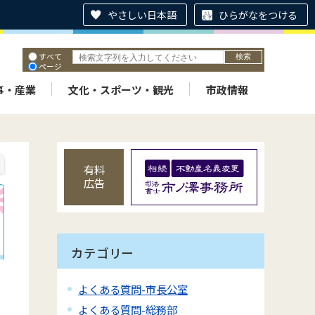
やさしい日本語
ひらがなをつける
すべて
ページ
PDF
ID
事・産業
文化・スポーツ・観光
市政情報
有料
広告
カテゴリー
よくある質問-市長公室
よくある質問-総務部