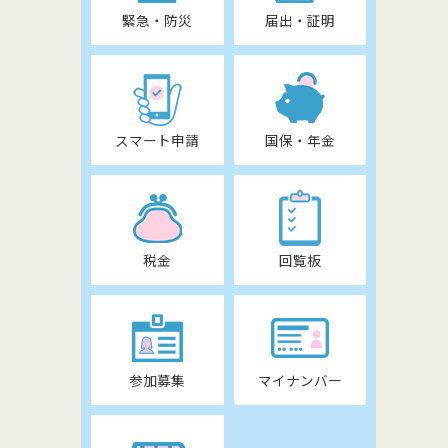
緊急・防災
届出・証明
スマート申請
国保・年金
税金
回覧板
参加募集
マイナンバー