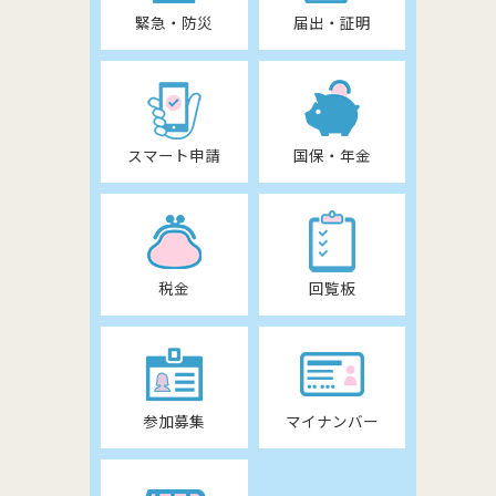
緊急・防災
届出・証明
スマート申請
国保・年金
税金
回覧板
参加募集
マイナンバー