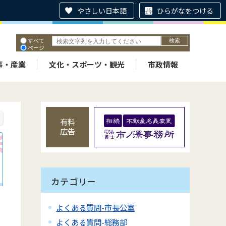
やさしい日本語
ひらがなをつける
すべて
ページ
PDF
ID
事・産業
文化・スポーツ・観光
市政情報
有料
広告
カテゴリー
よくある質問-市長公室
よくある質問-総務部