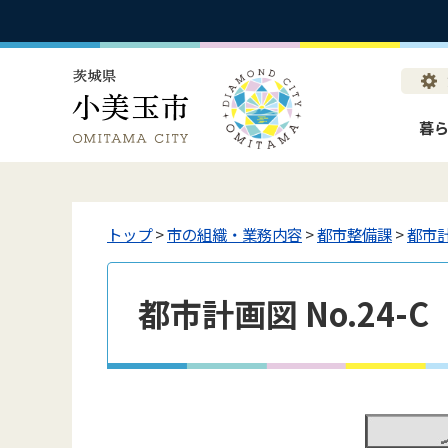
暮
トップ
>
市の組織・業務内容
>
都市整備課
>
都市
都市計画図 No.24-C