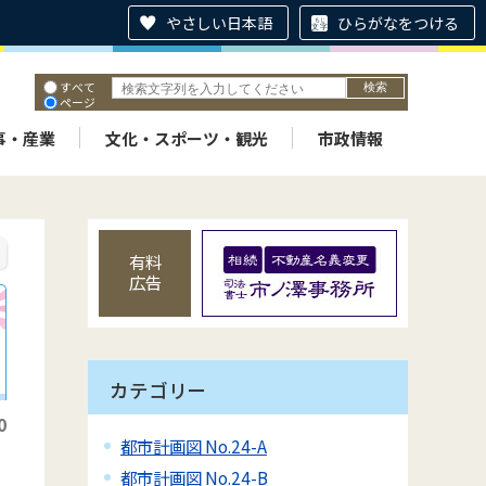
やさしい日本語
ひらがなをつける
すべて
ページ
PDF
ID
事・産業
文化・スポーツ・観光
市政情報
有料
広告
カテゴリー
0
都市計画図 No.24-A
都市計画図 No.24-B