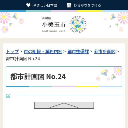
やさしい日本語
ひらがなをつける
トップ
>
市の組織・業務内容
>
都市整備課
>
都市計画図
>
都市計画図 No.24
都市計画図 No.24