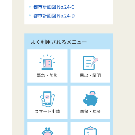
都市計画図 No.24-C
都市計画図 No.24-D
よく利用されるメニュー
緊急・防災
届出・証明
スマート申請
国保・年金