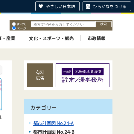
やさしい日本語
ひらがなをつける
すべて
ページ
PDF
ID
事・産業
文化・スポーツ・観光
市政情報
有料
広告
カテゴリー
1
都市計画図 No.24-A
都市計画図 No.24-B