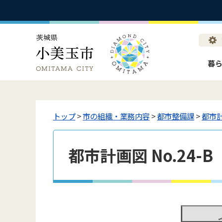
暮
トップ
>
市の組織・業務内容
>
都市整備課
>
都市
都市計画図 No.24-B