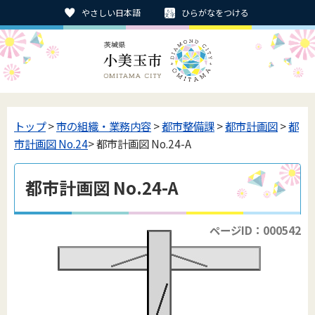
やさしい日本語
ひらがなをつける
トップ
>
市の組織・業務内容
>
都市整備課
>
都市計画図
>
都
市計画図 No.24
> 都市計画図 No.24-A
都市計画図 No.24-A
ページID：000542