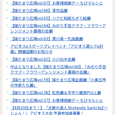
【陽だまり広場vol.67】お客様感謝デー ちびマルシェ
【陽だまり広場vol.66】革作品展
【陽だまり広場vol.65】ハクビ和紙ちぎり絵展
【陽だまり広場vol.64】みのり手芸クラブ・フラワーア
レンジメント薔薇の会展
【陽だまり広場vol.63】黒川英一孔版画展
アピオスeスポーツプレイベント「アピオス遊んでe計
画」開催延期のお知らせ
【陽だまり広場vol.62】小川古木会展
中止となりました【陽だまり広場vol.60】「みのり手芸
クラブ・フラワーアレンジメント薔薇の会展」
【陽だまり広場vol.59】陽だまり広場企画展「小美玉市
の作家たち展」
【陽だまり広場vol.58】虹色展＆手作り雑貨PULL展
【陽だまり広場vol.57】お客様感謝デー ちびマルシェ
【4月20日まで！】「太鼓の達人 Nintendo Switchば～
じょん！」アピオス大会 予選参加者募集！