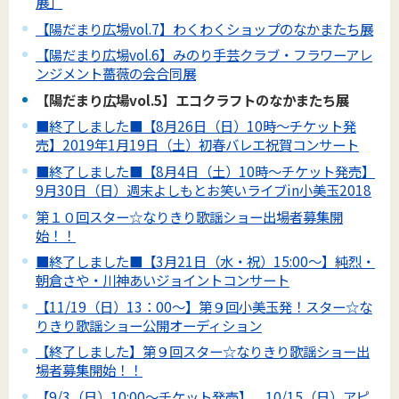
展」
【陽だまり広場vol.7】わくわくショップのなかまたち展
【陽だまり広場vol.6】みのり手芸クラブ・フラワーアレ
ンジメント薔薇の会合同展
【陽だまり広場vol.5】エコクラフトのなかまたち展
■終了しました■【8月26日（日）10時～チケット発
売】2019年1月19日（土）初春バレエ祝賀コンサート
■終了しました■【8月4日（土）10時～チケット発売】
9月30日（日）週末よしもとお笑いライブin小美玉2018
第１０回スター☆なりきり歌謡ショー出場者募集開
始！！
■終了しました■【3月21日（水・祝）15:00～】純烈・
朝倉さや・川神あいジョイントコンサート
【11/19（日）13：00～】第９回小美玉発！スター☆な
りきり歌謡ショー公開オーディション
【終了しました】第９回スター☆なりきり歌謡ショー出
場者募集開始！！
【9/3（日）10:00～チケット発売】 10/15（日）アピ