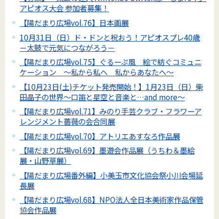
アピオス大会 参加者募集！
【陽だまり広場vol.76】日本画展
10月31日（日）ド・ドンと祝おう！アピオスプレ40歳
－太鼓で元気につながろう－
【陽だまり広場vol.75】ぐるーぷ風 絵で紡ぐコミュニ
ケーション ～私から私へ 私からあなたへ～
【10月23日(土)チケット発売開始！】1月23日（日）柴
田晶子の世界～口笛と星空と音楽と…and more～
【陽だまり広場vol.71】みのり手芸クラブ・フラワーア
レンジメント薔薇の会合同展
【陽だまり広場vol.70】アトリエあすなろ作品展
【陽だまり広場vol.69】墨遊会作品展（うちわ＆墨絵
展・山野草展）
【陽だまり広場番外編】小美玉市文化協会祭小川会場延
長展
【陽だまり広場vol.68】NPO法人全日本美術家作品保管
協会作品展