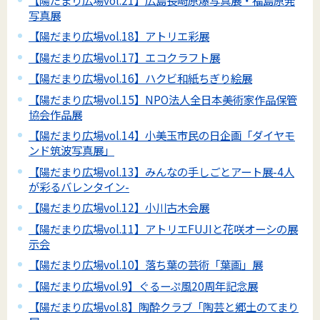
写真展
【陽だまり広場vol.18】アトリエ彩展
【陽だまり広場vol.17】エコクラフト展
【陽だまり広場vol.16】ハクビ和紙ちぎり絵展
【陽だまり広場vol.15】NPO法人全日本美術家作品保管
協会作品展
【陽だまり広場vol.14】小美玉市民の日企画「ダイヤモ
ンド筑波写真展」
【陽だまり広場vol.13】みんなの手しごとアート展-4人
が彩るバレンタイン-
【陽だまり広場vol.12】小川古木会展
【陽だまり広場vol.11】アトリエFUJIと花咲オーシの展
示会
【陽だまり広場vol.10】落ち葉の芸術「葉画」展
【陽だまり広場vol.9】ぐるーぷ風20周年記念展
【陽だまり広場vol.8】陶酔クラブ「陶芸と郷土のてまり