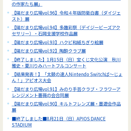
の作家たち展」
【陽だまり広場vol.96】令和４年版防衛白書（ダイジェ
スト）展
【陽だまり広場vol.94】多趣彩祭（デイジービーズアク
セサリー）・石岡支援学校作品展
【陽だまり広場vol.93】ハクビ和紙ちぎり絵展
【陽だまり広場vol.92】陶酔クラブ展
【終了しました】1月15日（日）宝くじ文化公演 秋川
雅史・夏川りみハートフルコンサート
【結果発表！】「太鼓の達人Nintendo Switchば～じょ
ん！」アピオス大会
【陽だまり広場vol.91】みのり手芸クラブ・フラワーア
レンジメント薔薇の会合同展
【陽だまり広場vol.90】キルトフレンズ展・墨遊会作品
展
■終了しました■8月21日（日）APIOS DANCE
STADIUM