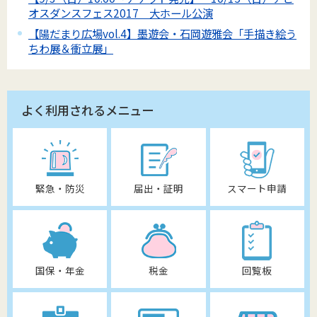
オスダンスフェス2017 大ホール公演
【陽だまり広場vol.4】墨遊会・石岡遊雅会「手描き絵う
ちわ展＆衝立展」
よく利用されるメニュー
緊急・防災
届出・証明
スマート申請
国保・年金
税金
回覧板