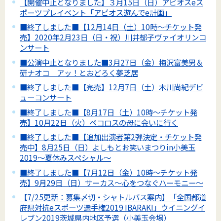
【開催中止となりました】３月15日（日）アピオスeス
ポーツプレイベント「アピオス遊んでe計画」
■終了しました■【12月14日（土）10時～チケット発
売】2020年2月23日（日・祝）川井郁子ヴァイオリンコ
ンサート
■公演中止となりました■3月27日（金）梅沢富美男＆
研ナオコ アッ！とおどろく夢芝居
■終了しました■【完売】12月7日（土）木川尚紀デビ
ューコンサート
■終了しました■【8月17日（土）10時～チケット発
売】10月22日（火）ペコロスの母に会いに行く
■終了しました■【追加出演者第2弾決定・チケット発
売中】8月25日（日）よしもとお笑いまつりin小美玉
2019～夏休みスペシャル～
■終了しました■【7月12日（金）10時～チケット発
売】9月29日（日）サーカス～心をつなぐハーモニー～
【7/25更新：募集〆切・シャトルバス案内】「全国都道
府県対抗eスポーツ選手権2019 IBARAKI」ウイニングイ
レブン2019茨城県内地区予選（小美玉会場）