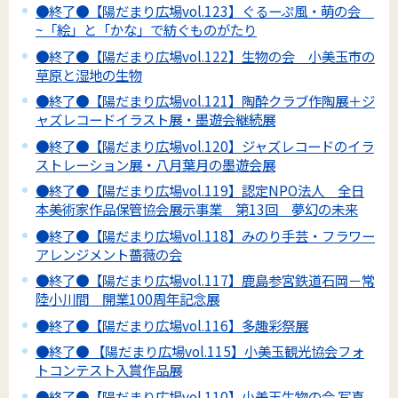
●終了●【陽だまり広場vol.123】ぐるーぷ風・萌の会
~「絵」と「かな」で紡ぐものがたり
●終了●【陽だまり広場vol.122】生物の会 小美玉市の
草原と湿地の生物
●終了●【陽だまり広場vol.121】陶酔クラブ作陶展＋ジ
ャズレコードイラスト展・墨遊会継続展
●終了●【陽だまり広場vol.120】ジャズレコードのイラ
ストレーション展・八月葉月の墨遊会展
●終了●【陽だまり広場vol.119】認定NPO法人 全日
本美術家作品保管協会展示事業 第13回 夢幻の未来
●終了●【陽だまり広場vol.118】みのり手芸・フラワー
アレンジメント薔薇の会
●終了●【陽だまり広場vol.117】鹿島参宮鉄道石岡－常
陸小川間 開業100周年記念展
●終了●【陽だまり広場vol.116】多趣彩祭展
●終了● 【陽だまり広場vol.115】小美玉観光協会フォ
トコンテスト入賞作品展
●終了●【陽だまり広場vol.110】小美玉生物の会 写真