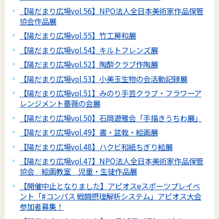
【陽だまり広場vol.56】NPO法人全日本美術家作品保管
協会作品展
【陽だまり広場vol.55】竹工房和展
【陽だまり広場vol.54】キルトフレンズ展
【陽だまり広場vol.52】陶酔クラブ作陶展
【陽だまり広場vol.53】小美玉生物の会活動記録展
【陽だまり広場vol.51】みのり手芸クラブ・フラワーア
レンジメント薔薇の会展
【陽だまり広場vol.50】石岡遊雅会「手描きうちわ展」
【陽だまり広場vol.49】書・盆栽・絵画展
【陽だまり広場vol.48】ハクビ和紙ちぎり絵展
【陽だまり広場vol.47】NPO法人全日本美術家作品保管
協会 絵画教室 児童・生徒作品展
【開催中止となりました】アピオスeスポーツプレイベ
ント「#コンパス 戦闘摂理解析システム」アピオス大会
参加者募集！