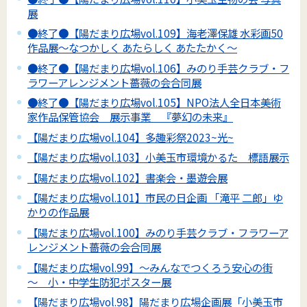
展
●終了●【陽だまり広場vol.109】海老澤保雄 水彩画50
作品展～なつかしく あたらしく あたたかく～
●終了●【陽だまり広場vol.106】みのり手芸クラブ・フ
ラワーアレンジメント薔薇の会合同展
●終了●【陽だまり広場vol.105】NPO法人全日本美術
家作品保管協会 展示事業 『夢幻の未来』
【陽だまり広場vol.104】多趣彩祭2023~光~
【陽だまり広場vol.103】小美玉市環境かるた 標語展示
【陽だまり広場vol.102】書楽会・墨遊会展
【陽だまり広場vol.101】市民の日企画 「滝平 二郎」ゆ
かりの作品展
【陽だまり広場vol.100】みのり手芸クラブ・フラワーア
レンジメント薔薇の会合同展
【陽だまり広場vol.99】～みんなでつくろう安心の街
～ 小・中学生防犯ポスター展
【陽だまり広場vol.98】陽だまり広場企画展「小美玉市