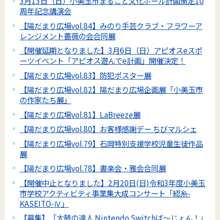
3月13日（日）小美玉市まるごと文化ホール計画策定10
周年記念講演会
【陽だまり広場vol.84】みのり手芸クラブ・フラワーア
レンジメント薔薇の会合同展
【開催延期となりました】3月6日（日）アピオスeスポ
ーツイベント「アピオス遊んでe計画」開催決定！
【陽だまり広場vol.83】防犯ポスター展
【陽だまり広場vol.82】陽だまり広場企画展「小美玉市
の作家たち展」
【陽だまり広場vol.81】LaBreeze展
【陽だまり広場vol.80】お客様感謝デー ちびマルシェ
【陽だまり広場vol.79】石岡特別支援学校児童生徒作品
展
【陽だまり広場vol.78】書楽会・雅会合同展
【開催中止となりました】2月20日(日)令和3年度小美玉
市学校アクティビティ事業集大成コンサート「綛糸-
KASEITO-Ⅳ」
【募集】「太鼓の達人 Nintendo Switchば～じょん！」