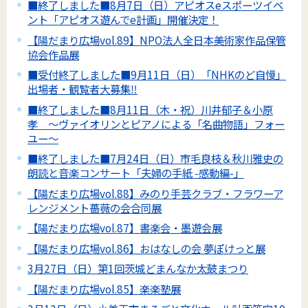
■終了しました■8月7日（日）アピオスeスポーツイベ
ント「アピオス遊んでe計画」開催決定！
【陽だまり広場vol.89】NPO法人全日本美術家作品保管
協会作品展
■受付終了しました■9月11日（日）「NHKのど自慢」
出場者・観覧者大募集‼
■終了しました■8月11日（木・祝）川井郁子＆小原
孝 ～ヴァイオリンとピアノによる「名曲物語」フォー
ユー～
■終了しました■7月24日（日）市毛良枝＆秋川雅史の
朗読と音楽コンサート「夫婦の手紙 -感動編-」
【陽だまり広場vol.88】みのり手芸クラブ・フラワーア
レンジメント薔薇の会合同展
【陽だまり広場vol.87】書楽会・墨遊会展
【陽だまり広場vol.86】おはなしの会 夢ぽけっと展
3月27日（日）第1回茨城どまんなか太鼓まつり
【陽だまり広場vol.85】楽楽塾展