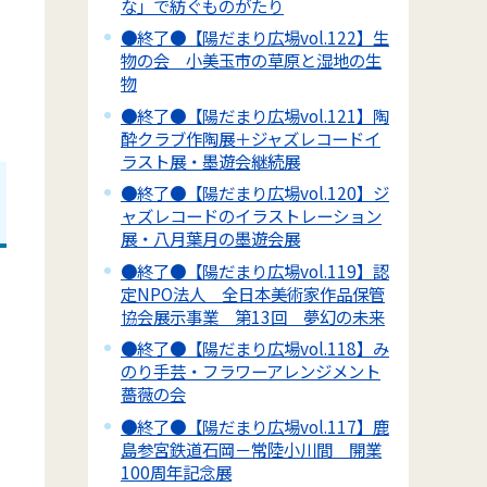
な」で紡ぐものがたり
●終了●【陽だまり広場vol.122】生
物の会 小美玉市の草原と湿地の生
物
●終了●【陽だまり広場vol.121】陶
酔クラブ作陶展＋ジャズレコードイ
ラスト展・墨遊会継続展
●終了●【陽だまり広場vol.120】ジ
ャズレコードのイラストレーション
展・八月葉月の墨遊会展
●終了●【陽だまり広場vol.119】認
定NPO法人 全日本美術家作品保管
協会展示事業 第13回 夢幻の未来
●終了●【陽だまり広場vol.118】み
のり手芸・フラワーアレンジメント
薔薇の会
●終了●【陽だまり広場vol.117】鹿
島参宮鉄道石岡－常陸小川間 開業
100周年記念展