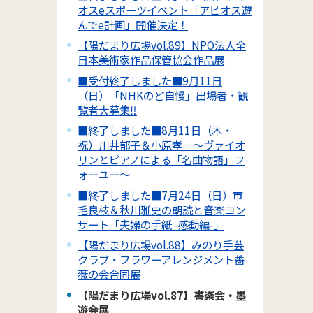
オスeスポーツイベント「アピオス遊
んでe計画」開催決定！
【陽だまり広場vol.89】NPO法人全
日本美術家作品保管協会作品展
■受付終了しました■9月11日
（日）「NHKのど自慢」出場者・観
覧者大募集‼
■終了しました■8月11日（木・
祝）川井郁子＆小原孝 ～ヴァイオ
リンとピアノによる「名曲物語」フ
ォーユー～
■終了しました■7月24日（日）市
毛良枝＆秋川雅史の朗読と音楽コン
サート「夫婦の手紙 -感動編-」
【陽だまり広場vol.88】みのり手芸
クラブ・フラワーアレンジメント薔
薇の会合同展
【陽だまり広場vol.87】書楽会・墨
遊会展