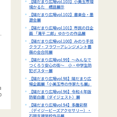
【陽だまり広場vol.103】小美玉市環
境かるた 標語展示
【陽だまり広場vol.102】書楽会・墨
遊会展
【陽だまり広場vol.101】市民の日企
画 「滝平 二郎」ゆかりの作品展
【陽だまり広場vol.100】みのり手芸
クラブ・フラワーアレンジメント薔
薇の会合同展
【陽だまり広場vol.99】～みんなで
つくろう安心の街～ 小・中学生防
犯ポスター展
【陽だまり広場vol.98】陽だまり広
場企画展「小美玉市の作家たち展」
日
【陽だまり広場vol.96】令和４年版
0
防衛白書（ダイジェスト）展
【陽だまり広場vol.94】多趣彩祭
（デイジービーズアクセサリー）・
石岡支援学校作品展