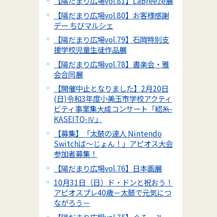
【陽だまり広場vol.81】LaBreeze展
【陽だまり広場vol.80】お客様感謝
デー ちびマルシェ
【陽だまり広場vol.79】石岡特別支
援学校児童生徒作品展
【陽だまり広場vol.78】書楽会・雅
会合同展
【開催中止となりました】2月20日
(日)令和3年度小美玉市学校アクティ
ビティ事業集大成コンサート「綛糸-
KASEITO-Ⅳ」
【募集】「太鼓の達人 Nintendo
Switchば～じょん！」アピオス大会
参加者募集！
【陽だまり広場vol.76】日本画展
10月31日（日）ド・ドンと祝おう！
アピオスプレ40歳－太鼓で元気につ
ながろう－
【陽だまり広場vol.75】ぐるーぷ