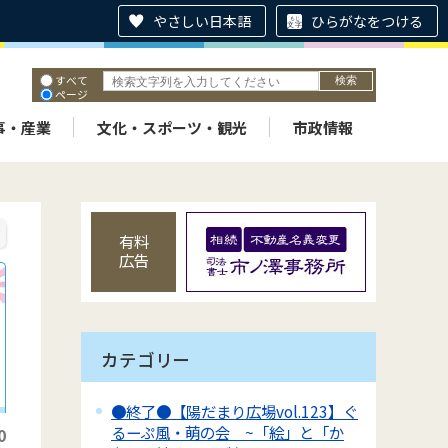
やさしい日本語
ひらがなをつける
すべて
ページ
PDF
ID
事・産業
文化・スポーツ・観光
市政情報
有料
広告
カテゴリー
●終了●【陽だまり広場vol.123】ぐ
るーぷ風・萌の会 ~「絵」と「か
0