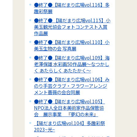
●終了●【陽だまり広場vol.116】多
趣彩祭展
●終了● 【陽だまり広場vol.115】小
美玉観光協会フォトコンテスト入賞
作品展
●終了●【陽だまり広場vol.110】小
美玉生物の会 写真展
●終了●【陽だまり広場vol.109】海
老澤保雄 水彩画50作品展～なつかし
く あたらしく あたたかく～
●終了●【陽だまり広場vol.106】み
のり手芸クラブ・フラワーアレンジ
メント薔薇の会合同展
●終了●【陽だまり広場vol.105】
NPO法人全日本美術家作品保管協
会 展示事業 『夢幻の未来』
【陽だまり広場vol.104】多趣彩祭
2023~光~