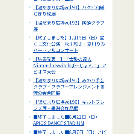
【陽だまり広場vol.93】ハクビ和紙
ちぎり絵展
【陽だまり広場vol.92】陶酔クラブ
展
【終了しました】1月15日（日）宝
くじ文化公演 秋川雅史・夏川りみ
ハートフルコンサート
【結果発表！】「太鼓の達人
Nintendo Switchば～じょん！」ア
ピオス大会
【陽だまり広場vol.91】みのり手芸
クラブ・フラワーアレンジメント薔
薇の会合同展
【陽だまり広場vol.90】キルトフレ
ンズ展・墨遊会作品展
■終了しました■8月21日（日）
APIOS DANCE STADIUM
■終了しました■8月7日（日）アピ