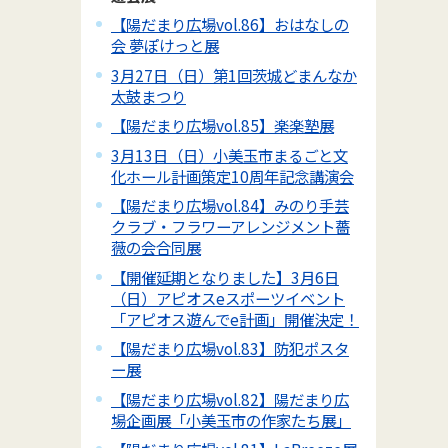
【陽だまり広場vol.86】おはなしの
会 夢ぽけっと展
3月27日（日）第1回茨城どまんなか
太鼓まつり
【陽だまり広場vol.85】楽楽塾展
3月13日（日）小美玉市まるごと文
化ホール計画策定10周年記念講演会
【陽だまり広場vol.84】みのり手芸
クラブ・フラワーアレンジメント薔
薇の会合同展
【開催延期となりました】3月6日
（日）アピオスeスポーツイベント
「アピオス遊んでe計画」開催決定！
【陽だまり広場vol.83】防犯ポスタ
ー展
【陽だまり広場vol.82】陽だまり広
場企画展「小美玉市の作家たち展」