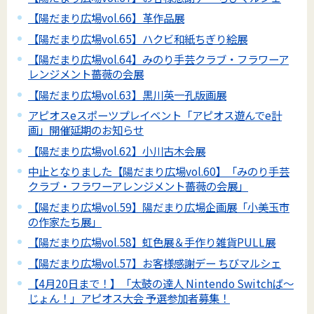
【陽だまり広場vol.66】革作品展
【陽だまり広場vol.65】ハクビ和紙ちぎり絵展
【陽だまり広場vol.64】みのり手芸クラブ・フラワーア
レンジメント薔薇の会展
【陽だまり広場vol.63】黒川英一孔版画展
アピオスeスポーツプレイベント「アピオス遊んでe計
画」開催延期のお知らせ
【陽だまり広場vol.62】小川古木会展
中止となりました【陽だまり広場vol.60】「みのり手芸
クラブ・フラワーアレンジメント薔薇の会展」
【陽だまり広場vol.59】陽だまり広場企画展「小美玉市
の作家たち展」
【陽だまり広場vol.58】虹色展＆手作り雑貨PULL展
【陽だまり広場vol.57】お客様感謝デー ちびマルシェ
【4月20日まで！】「太鼓の達人 Nintendo Switchば～
じょん！」アピオス大会 予選参加者募集！