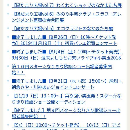
【陽だまり広場vol.7】わくわくショップのなかまたち展
【陽だまり広場vol.6】みのり手芸クラブ・フラワーアレ
ンジメント薔薇の会合同展
【陽だまり広場vol.5】エコクラフトのなかまたち展
■終了しました■【8月26日（日）10時～チケット発
売】2019年1月19日（土）初春バレエ祝賀コンサート
■終了しました■【8月4日（土）10時～チケット発売】
9月30日（日）週末よしもとお笑いライブin小美玉2018
第１０回スター☆なりきり歌謡ショー出場者募集開
始！！
■終了しました■【3月21日（水・祝）15:00～】純烈・
朝倉さや・川神あいジョイントコンサート
【11/19（日）13：00～】第９回小美玉発！スター☆な
りきり歌謡ショー公開オーディション
【終了しました】第９回スター☆なりきり歌謡ショー出
場者募集開始！！
【9/3（日）10:00～チケット発売】 10/15（日）アピ