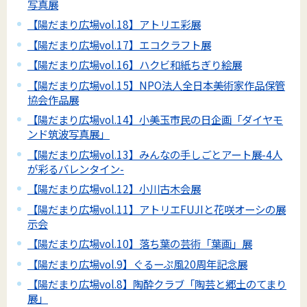
写真展
【陽だまり広場vol.18】アトリエ彩展
【陽だまり広場vol.17】エコクラフト展
【陽だまり広場vol.16】ハクビ和紙ちぎり絵展
【陽だまり広場vol.15】NPO法人全日本美術家作品保管
協会作品展
【陽だまり広場vol.14】小美玉市民の日企画「ダイヤモ
ンド筑波写真展」
【陽だまり広場vol.13】みんなの手しごとアート展-4人
が彩るバレンタイン-
【陽だまり広場vol.12】小川古木会展
【陽だまり広場vol.11】アトリエFUJIと花咲オーシの展
示会
【陽だまり広場vol.10】落ち葉の芸術「葉画」展
【陽だまり広場vol.9】ぐるーぷ風20周年記念展
【陽だまり広場vol.8】陶酔クラブ「陶芸と郷土のてまり
展」