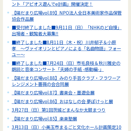
ント「アピオス遊んでe計画」開催決定！
【陽だまり広場vol.89】NPO法人全日本美術家作品保管
協会作品展
■受付終了しました■9月11日（日）「NHKのど自慢」
出場者・観覧者大募集‼
■終了しました■8月11日（木・祝）川井郁子＆小原
孝 ～ヴァイオリンとピアノによる「名曲物語」フォー
ユー～
■終了しました■7月24日（日）市毛良枝＆秋川雅史の
朗読と音楽コンサート「夫婦の手紙 -感動編-」
【陽だまり広場vol.88】みのり手芸クラブ・フラワーア
レンジメント薔薇の会合同展
【陽だまり広場vol.87】書楽会・墨遊会展
【陽だまり広場vol.86】おはなしの会 夢ぽけっと展
3月27日（日）第1回茨城どまんなか太鼓まつり
【陽だまり広場vol.85】楽楽塾展
3月13日（日）小美玉市まるごと文化ホール計画策定10