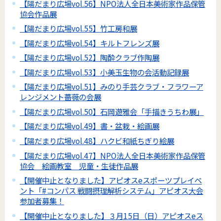
【陽だまり広場vol.56】NPO法人全日本美術家作品保管
協会作品展
【陽だまり広場vol.55】竹工房和展
【陽だまり広場vol.54】キルトフレンズ展
【陽だまり広場vol.52】陶酔クラブ作陶展
【陽だまり広場vol.53】小美玉生物の会活動記録展
【陽だまり広場vol.51】みのり手芸クラブ・フラワーア
レンジメント薔薇の会展
【陽だまり広場vol.50】石岡遊雅会「手描きうちわ展」
【陽だまり広場vol.49】書・盆栽・絵画展
【陽だまり広場vol.48】ハクビ和紙ちぎり絵展
【陽だまり広場vol.47】NPO法人全日本美術家作品保管
協会 絵画教室 児童・生徒作品展
【開催中止となりました】アピオスeスポーツプレイベ
ント「#コンパス 戦闘摂理解析システム」アピオス大会
参加者募集！
【開催中止となりました】３月15日（日）アピオスeス