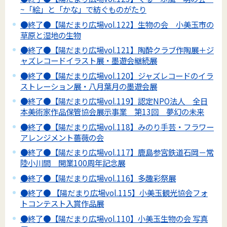
~「絵」と「かな」で紡ぐものがたり
●終了●【陽だまり広場vol.122】生物の会 小美玉市の
草原と湿地の生物
●終了●【陽だまり広場vol.121】陶酔クラブ作陶展＋ジ
ャズレコードイラスト展・墨遊会継続展
●終了●【陽だまり広場vol.120】ジャズレコードのイラ
ストレーション展・八月葉月の墨遊会展
●終了●【陽だまり広場vol.119】認定NPO法人 全日
本美術家作品保管協会展示事業 第13回 夢幻の未来
●終了●【陽だまり広場vol.118】みのり手芸・フラワー
アレンジメント薔薇の会
●終了●【陽だまり広場vol.117】鹿島参宮鉄道石岡－常
陸小川間 開業100周年記念展
●終了●【陽だまり広場vol.116】多趣彩祭展
●終了● 【陽だまり広場vol.115】小美玉観光協会フォ
トコンテスト入賞作品展
●終了●【陽だまり広場vol.110】小美玉生物の会 写真