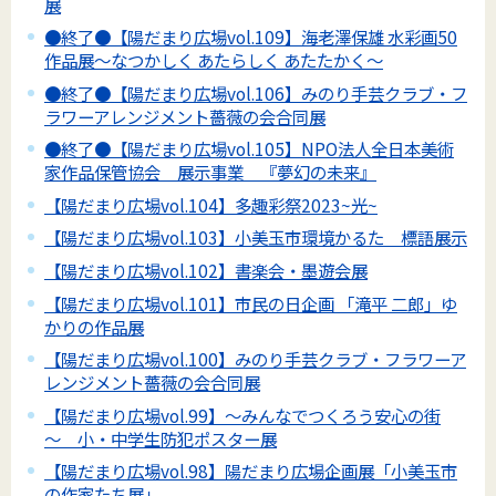
展
●終了●【陽だまり広場vol.109】海老澤保雄 水彩画50
作品展～なつかしく あたらしく あたたかく～
●終了●【陽だまり広場vol.106】みのり手芸クラブ・フ
ラワーアレンジメント薔薇の会合同展
●終了●【陽だまり広場vol.105】NPO法人全日本美術
家作品保管協会 展示事業 『夢幻の未来』
【陽だまり広場vol.104】多趣彩祭2023~光~
【陽だまり広場vol.103】小美玉市環境かるた 標語展示
【陽だまり広場vol.102】書楽会・墨遊会展
【陽だまり広場vol.101】市民の日企画 「滝平 二郎」ゆ
かりの作品展
【陽だまり広場vol.100】みのり手芸クラブ・フラワーア
レンジメント薔薇の会合同展
【陽だまり広場vol.99】～みんなでつくろう安心の街
～ 小・中学生防犯ポスター展
【陽だまり広場vol.98】陽だまり広場企画展「小美玉市
の作家たち展」