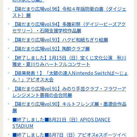
【陽だまり広場vol.96】令和４年版防衛白書（ダイジェ
スト）展
【陽だまり広場vol.94】多趣彩祭（デイジービーズアク
セサリー）・石岡支援学校作品展
【陽だまり広場vol.93】ハクビ和紙ちぎり絵展
【陽だまり広場vol.92】陶酔クラブ展
【終了しました】1月15日（日）宝くじ文化公演 秋川
雅史・夏川りみハートフルコンサート
【結果発表！】「太鼓の達人Nintendo Switchば～じょ
ん！」アピオス大会
【陽だまり広場vol.91】みのり手芸クラブ・フラワーア
レンジメント薔薇の会合同展
【陽だまり広場vol.90】キルトフレンズ展・墨遊会作品
展
■終了しました■8月21日（日）APIOS DANCE
STADIUM
■終了しました■8月7日（日）アピオスeスポーツイベ