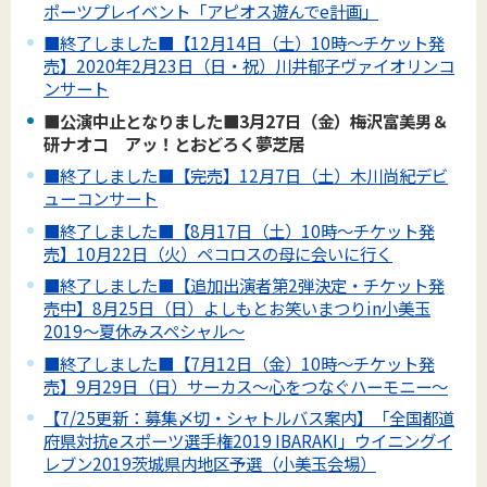
ポーツプレイベント「アピオス遊んでe計画」
■終了しました■【12月14日（土）10時～チケット発
売】2020年2月23日（日・祝）川井郁子ヴァイオリンコ
ンサート
■公演中止となりました■3月27日（金）梅沢富美男＆
研ナオコ アッ！とおどろく夢芝居
■終了しました■【完売】12月7日（土）木川尚紀デビ
ューコンサート
■終了しました■【8月17日（土）10時～チケット発
売】10月22日（火）ペコロスの母に会いに行く
■終了しました■【追加出演者第2弾決定・チケット発
売中】8月25日（日）よしもとお笑いまつりin小美玉
2019～夏休みスペシャル～
■終了しました■【7月12日（金）10時～チケット発
売】9月29日（日）サーカス～心をつなぐハーモニー～
【7/25更新：募集〆切・シャトルバス案内】「全国都道
府県対抗eスポーツ選手権2019 IBARAKI」ウイニングイ
レブン2019茨城県内地区予選（小美玉会場）