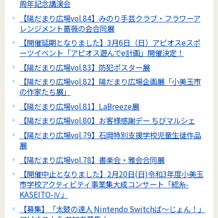
周年記念講演会
【陽だまり広場vol.84】みのり手芸クラブ・フラワーア
レンジメント薔薇の会合同展
【開催延期となりました】3月6日（日）アピオスeスポ
ーツイベント「アピオス遊んでe計画」開催決定！
【陽だまり広場vol.83】防犯ポスター展
【陽だまり広場vol.82】陽だまり広場企画展「小美玉市
の作家たち展」
【陽だまり広場vol.81】LaBreeze展
【陽だまり広場vol.80】お客様感謝デー ちびマルシェ
【陽だまり広場vol.79】石岡特別支援学校児童生徒作品
展
【陽だまり広場vol.78】書楽会・雅会合同展
【開催中止となりました】2月20日(日)令和3年度小美玉
市学校アクティビティ事業集大成コンサート「綛糸-
KASEITO-Ⅳ」
【募集】「太鼓の達人 Nintendo Switchば～じょん！」