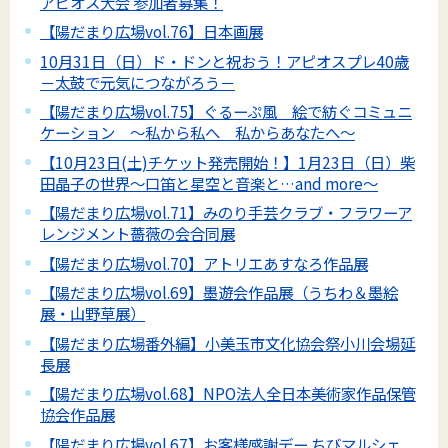
アピオス大会 参加者募集！
【陽だまり広場vol.76】日本画展
10月31日（日）ド・ドンと祝おう！アピオスプレ40歳
－太鼓で元気につながろう－
【陽だまり広場vol.75】ぐるーぷ風 絵で紡ぐコミュニ
ケーション ～私から私へ 私からあなたへ～
【10月23日(土)チケット発売開始！】1月23日（日）柴
田晶子の世界～口笛と星空と音楽と…and more～
【陽だまり広場vol.71】みのり手芸クラブ・フラワーア
レンジメント薔薇の会合同展
【陽だまり広場vol.70】アトリエあすなろ作品展
【陽だまり広場vol.69】墨遊会作品展（うちわ＆墨絵
展・山野草展）
【陽だまり広場番外編】小美玉市文化協会祭小川会場延
長展
【陽だまり広場vol.68】NPO法人全日本美術家作品保管
協会作品展
【陽だまり広場vol.67】お客様感謝デー ちびマルシェ