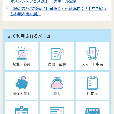
オスダンスフェス2017 大ホール公演
【陽だまり広場vol.4】墨遊会・石岡遊雅会「手描き絵う
ちわ展＆衝立展」
よく利用されるメニュー
緊急・防災
届出・証明
スマート申請
国保・年金
税金
回覧板