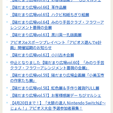
【陽だまり広場vol.66】革作品展
【陽だまり広場vol.65】ハクビ和紙ちぎり絵展
【陽だまり広場vol.64】みのり手芸クラブ・フラワーア
レンジメント薔薇の会展
【陽だまり広場vol.63】黒川英一孔版画展
アピオスeスポーツプレイベント「アピオス遊んでe計
画」開催延期のお知らせ
【陽だまり広場vol.62】小川古木会展
中止となりました【陽だまり広場vol.60】「みのり手芸
クラブ・フラワーアレンジメント薔薇の会展」
【陽だまり広場vol.59】陽だまり広場企画展「小美玉市
の作家たち展」
【陽だまり広場vol.58】虹色展＆手作り雑貨PULL展
【陽だまり広場vol.57】お客様感謝デー ちびマルシェ
【4月20日まで！】「太鼓の達人 Nintendo Switchば～
じょん！」アピオス大会 予選参加者募集！