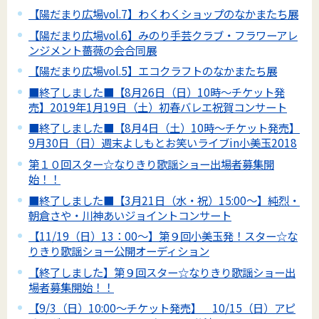
【陽だまり広場vol.7】わくわくショップのなかまたち展
【陽だまり広場vol.6】みのり手芸クラブ・フラワーアレ
ンジメント薔薇の会合同展
【陽だまり広場vol.5】エコクラフトのなかまたち展
■終了しました■【8月26日（日）10時～チケット発
売】2019年1月19日（土）初春バレエ祝賀コンサート
■終了しました■【8月4日（土）10時～チケット発売】
9月30日（日）週末よしもとお笑いライブin小美玉2018
第１０回スター☆なりきり歌謡ショー出場者募集開
始！！
■終了しました■【3月21日（水・祝）15:00～】純烈・
朝倉さや・川神あいジョイントコンサート
【11/19（日）13：00～】第９回小美玉発！スター☆な
りきり歌謡ショー公開オーディション
【終了しました】第９回スター☆なりきり歌謡ショー出
場者募集開始！！
【9/3（日）10:00～チケット発売】 10/15（日）アピ