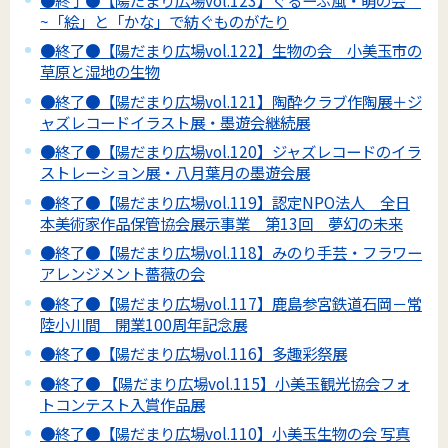
~「絵」と「かな」で紡ぐものがたり
●終了●【陽だまり広場vol.122】生物の会 小美玉市の
草原と湿地の生物
●終了●【陽だまり広場vol.121】陶酔クラブ作陶展＋ジ
ャズレコードイラスト展・墨遊会継続展
●終了●【陽だまり広場vol.120】ジャズレコードのイラ
ストレーション展・八月葉月の墨遊会展
●終了●【陽だまり広場vol.119】認定NPO法人 全日
本美術家作品保管協会展示事業 第13回 夢幻の未来
●終了●【陽だまり広場vol.118】みのり手芸・フラワー
アレンジメント薔薇の会
●終了●【陽だまり広場vol.117】鹿島参宮鉄道石岡－常
陸小川間 開業100周年記念展
●終了●【陽だまり広場vol.116】多趣彩祭展
●終了● 【陽だまり広場vol.115】小美玉観光協会フォ
トコンテスト入賞作品展
●終了●【陽だまり広場vol.110】小美玉生物の会 写真