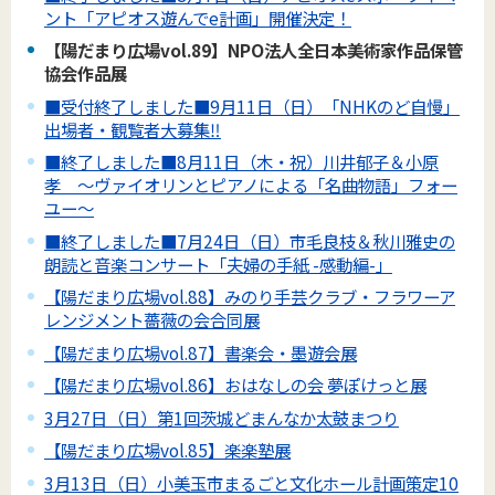
ント「アピオス遊んでe計画」開催決定！
【陽だまり広場vol.89】NPO法人全日本美術家作品保管
協会作品展
■受付終了しました■9月11日（日）「NHKのど自慢」
出場者・観覧者大募集‼
■終了しました■8月11日（木・祝）川井郁子＆小原
孝 ～ヴァイオリンとピアノによる「名曲物語」フォー
ユー～
■終了しました■7月24日（日）市毛良枝＆秋川雅史の
朗読と音楽コンサート「夫婦の手紙 -感動編-」
【陽だまり広場vol.88】みのり手芸クラブ・フラワーア
レンジメント薔薇の会合同展
【陽だまり広場vol.87】書楽会・墨遊会展
【陽だまり広場vol.86】おはなしの会 夢ぽけっと展
3月27日（日）第1回茨城どまんなか太鼓まつり
【陽だまり広場vol.85】楽楽塾展
3月13日（日）小美玉市まるごと文化ホール計画策定10