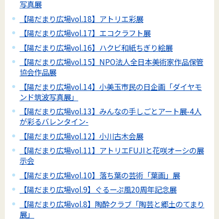
写真展
【陽だまり広場vol.18】アトリエ彩展
【陽だまり広場vol.17】エコクラフト展
【陽だまり広場vol.16】ハクビ和紙ちぎり絵展
【陽だまり広場vol.15】NPO法人全日本美術家作品保管
協会作品展
【陽だまり広場vol.14】小美玉市民の日企画「ダイヤモ
ンド筑波写真展」
【陽だまり広場vol.13】みんなの手しごとアート展-4人
が彩るバレンタイン-
【陽だまり広場vol.12】小川古木会展
【陽だまり広場vol.11】アトリエFUJIと花咲オーシの展
示会
【陽だまり広場vol.10】落ち葉の芸術「葉画」展
【陽だまり広場vol.9】ぐるーぷ風20周年記念展
【陽だまり広場vol.8】陶酔クラブ「陶芸と郷土のてまり
展」