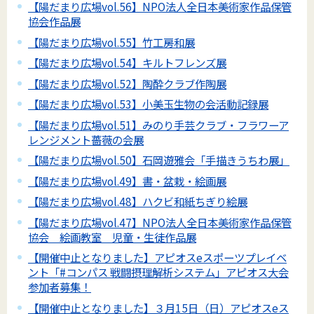
【陽だまり広場vol.56】NPO法人全日本美術家作品保管
協会作品展
【陽だまり広場vol.55】竹工房和展
【陽だまり広場vol.54】キルトフレンズ展
【陽だまり広場vol.52】陶酔クラブ作陶展
【陽だまり広場vol.53】小美玉生物の会活動記録展
【陽だまり広場vol.51】みのり手芸クラブ・フラワーア
レンジメント薔薇の会展
【陽だまり広場vol.50】石岡遊雅会「手描きうちわ展」
【陽だまり広場vol.49】書・盆栽・絵画展
【陽だまり広場vol.48】ハクビ和紙ちぎり絵展
【陽だまり広場vol.47】NPO法人全日本美術家作品保管
協会 絵画教室 児童・生徒作品展
【開催中止となりました】アピオスeスポーツプレイベ
ント「#コンパス 戦闘摂理解析システム」アピオス大会
参加者募集！
【開催中止となりました】３月15日（日）アピオスeス