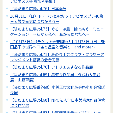
アピオス大会 参加者募集！
【陽だまり広場vol.76】日本画展
10月31日（日）ド・ドンと祝おう！アピオスプレ40歳
－太鼓で元気につながろう－
【陽だまり広場vol.75】ぐるーぷ風 絵で紡ぐコミュニ
ケーション ～私から私へ 私からあなたへ～
【10月23日(土)チケット発売開始！】1月23日（日）柴
田晶子の世界～口笛と星空と音楽と…and more～
【陽だまり広場vol.71】みのり手芸クラブ・フラワーア
レンジメント薔薇の会合同展
【陽だまり広場vol.70】アトリエあすなろ作品展
【陽だまり広場vol.69】墨遊会作品展（うちわ＆墨絵
展・山野草展）
【陽だまり広場番外編】小美玉市文化協会祭小川会場延
長展
【陽だまり広場vol.68】NPO法人全日本美術家作品保管
協会作品展
【陽だまり広場vol.67】お客様感謝デー ちびマルシェ