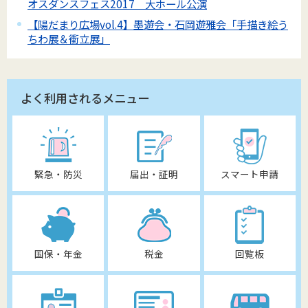
オスダンスフェス2017 大ホール公演
【陽だまり広場vol.4】墨遊会・石岡遊雅会「手描き絵う
ちわ展＆衝立展」
よく利用されるメニュー
緊急・防災
届出・証明
スマート申請
国保・年金
税金
回覧板