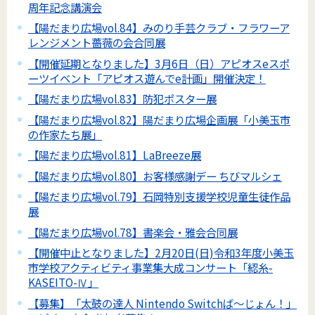
周年記念講演会
【陽だまり広場vol.84】みのり手芸クラブ・フラワーア
レンジメント薔薇の会合同展
【開催延期となりました】3月6日（日）アピオスeスポ
ーツイベント「アピオス遊んでe計画」開催決定！
【陽だまり広場vol.83】防犯ポスター展
【陽だまり広場vol.82】陽だまり広場企画展「小美玉市
の作家たち展」
【陽だまり広場vol.81】LaBreeze展
【陽だまり広場vol.80】お客様感謝デー ちびマルシェ
【陽だまり広場vol.79】石岡特別支援学校児童生徒作品
展
【陽だまり広場vol.78】書楽会・雅会合同展
【開催中止となりました】2月20日(日)令和3年度小美玉
市学校アクティビティ事業集大成コンサート「綛糸-
KASEITO-Ⅳ」
【募集】「太鼓の達人 Nintendo Switchば～じょん！」