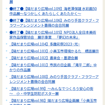
展
●終了●【陽だまり広場vol.109】海老澤保雄 水彩画50
作品展～なつかしく あたらしく あたたかく～
●終了●【陽だまり広場vol.106】みのり手芸クラブ・フ
ラワーアレンジメント薔薇の会合同展
●終了●【陽だまり広場vol.105】NPO法人全日本美術
家作品保管協会 展示事業 『夢幻の未来』
【陽だまり広場vol.104】多趣彩祭2023~光~
【陽だまり広場vol.103】小美玉市環境かるた 標語展示
【陽だまり広場vol.102】書楽会・墨遊会展
【陽だまり広場vol.101】市民の日企画 「滝平 二郎」ゆ
かりの作品展
【陽だまり広場vol.100】みのり手芸クラブ・フラワーア
レンジメント薔薇の会合同展
【陽だまり広場vol.99】～みんなでつくろう安心の街
～ 小・中学生防犯ポスター展
【陽だまり広場vol.98】陽だまり広場企画展「小美玉市