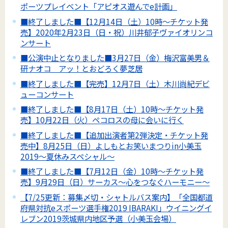
ポーツプレイベント「アピオス遊んでe計画」
■終了しました■【12月14日（土）10時～チケット発
売】2020年2月23日（日・祝）川井郁子ヴァイオリンコ
ンサート
■公演中止となりました■3月27日（金）梅沢富美男＆
研ナオコ アッ！とおどろく夢芝居
■終了しました■【完売】12月7日（土）木川尚紀デビ
ューコンサート
■終了しました■【8月17日（土）10時～チケット発
売】10月22日（火）ペコロスの母に会いに行く
■終了しました■【追加出演者第2弾決定・チケット発
売中】8月25日（日）よしもとお笑いまつりin小美玉
2019～夏休みスペシャル～
■終了しました■【7月12日（金）10時～チケット発
売】9月29日（日）サーカス～心をつなぐハーモニー～
【7/25更新：募集〆切・シャトルバス案内】「全国都道
府県対抗eスポーツ選手権2019 IBARAKI」ウイニングイ
レブン2019茨城県内地区予選（小美玉会場）