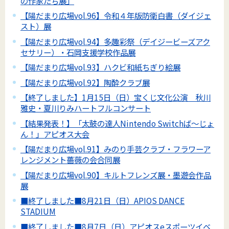
の作家たち展」
【陽だまり広場vol.96】令和４年版防衛白書（ダイジェ
スト）展
【陽だまり広場vol.94】多趣彩祭（デイジービーズアク
セサリー）・石岡支援学校作品展
【陽だまり広場vol.93】ハクビ和紙ちぎり絵展
【陽だまり広場vol.92】陶酔クラブ展
【終了しました】1月15日（日）宝くじ文化公演 秋川
雅史・夏川りみハートフルコンサート
【結果発表！】「太鼓の達人Nintendo Switchば～じょ
ん！」アピオス大会
【陽だまり広場vol.91】みのり手芸クラブ・フラワーア
レンジメント薔薇の会合同展
【陽だまり広場vol.90】キルトフレンズ展・墨遊会作品
展
■終了しました■8月21日（日）APIOS DANCE
STADIUM
■終了しました■8月7日（日）アピオスeスポーツイベ