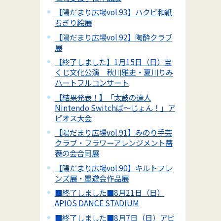
【陽だまり広場vol.93】ハクビ和紙
ちぎり絵展
【陽だまり広場vol.92】陶酔クラブ
展
【終了しました】1月15日（日）宝
くじ文化公演 秋川雅史・夏川りみ
ハートフルコンサート
【結果発表！】「太鼓の達人
Nintendo Switchば～じょん！」ア
ピオス大会
【陽だまり広場vol.91】みのり手芸
クラブ・フラワーアレンジメント薔
薇の会合同展
【陽だまり広場vol.90】キルトフレ
ンズ展・墨遊会作品展
■終了しました■8月21日（日）
APIOS DANCE STADIUM
■終了しました■8月7日（日）アピ