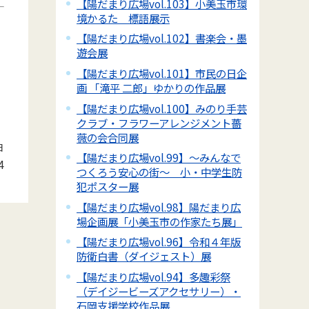
【陽だまり広場vol.103】小美玉市環
境かるた 標語展示
【陽だまり広場vol.102】書楽会・墨
遊会展
【陽だまり広場vol.101】市民の日企
画 「滝平 二郎」ゆかりの作品展
【陽だまり広場vol.100】みのり手芸
クラブ・フラワーアレンジメント薔
薇の会合同展
日
【陽だまり広場vol.99】～みんなで
4
つくろう安心の街～ 小・中学生防
犯ポスター展
【陽だまり広場vol.98】陽だまり広
場企画展「小美玉市の作家たち展」
【陽だまり広場vol.96】令和４年版
防衛白書（ダイジェスト）展
【陽だまり広場vol.94】多趣彩祭
（デイジービーズアクセサリー）・
石岡支援学校作品展