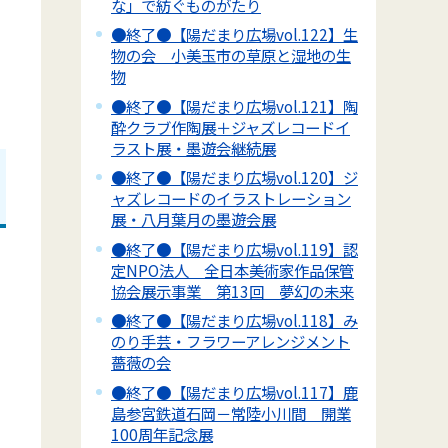
な」で紡ぐものがたり
●終了●【陽だまり広場vol.122】生
物の会 小美玉市の草原と湿地の生
物
●終了●【陽だまり広場vol.121】陶
酔クラブ作陶展＋ジャズレコードイ
ラスト展・墨遊会継続展
●終了●【陽だまり広場vol.120】ジ
ャズレコードのイラストレーション
展・八月葉月の墨遊会展
●終了●【陽だまり広場vol.119】認
定NPO法人 全日本美術家作品保管
協会展示事業 第13回 夢幻の未来
●終了●【陽だまり広場vol.118】み
のり手芸・フラワーアレンジメント
薔薇の会
●終了●【陽だまり広場vol.117】鹿
島参宮鉄道石岡－常陸小川間 開業
100周年記念展