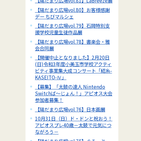
【陽だまり広場vol.81】LaBreeze展
【陽だまり広場vol.80】お客様感謝
デー ちびマルシェ
【陽だまり広場vol.79】石岡特別支
援学校児童生徒作品展
【陽だまり広場vol.78】書楽会・雅
会合同展
【開催中止となりました】2月20日
(日)令和3年度小美玉市学校アクティ
ビティ事業集大成コンサート「綛糸-
KASEITO-Ⅳ」
【募集】「太鼓の達人 Nintendo
Switchば～じょん！」アピオス大会
参加者募集！
【陽だまり広場vol.76】日本画展
10月31日（日）ド・ドンと祝おう！
アピオスプレ40歳－太鼓で元気につ
ながろう－
【陽だまり広場vol.75】ぐるーぷ