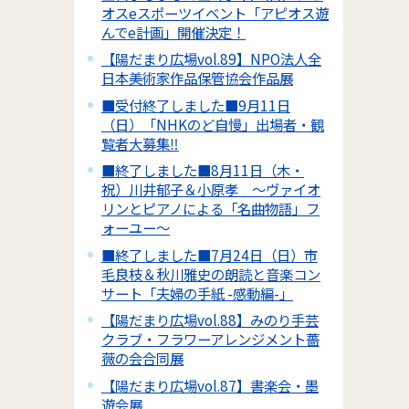
オスeスポーツイベント「アピオス遊
んでe計画」開催決定！
【陽だまり広場vol.89】NPO法人全
日本美術家作品保管協会作品展
■受付終了しました■9月11日
（日）「NHKのど自慢」出場者・観
覧者大募集‼
■終了しました■8月11日（木・
祝）川井郁子＆小原孝 ～ヴァイオ
リンとピアノによる「名曲物語」フ
ォーユー～
■終了しました■7月24日（日）市
毛良枝＆秋川雅史の朗読と音楽コン
サート「夫婦の手紙 -感動編-」
【陽だまり広場vol.88】みのり手芸
クラブ・フラワーアレンジメント薔
薇の会合同展
【陽だまり広場vol.87】書楽会・墨
遊会展