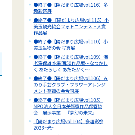
●終了●【陽だまり広場vol.116】多
趣彩祭展
●終了● 【陽だまり広場vol.115】小
美玉観光協会フォトコンテスト入賞
作品展
●終了●【陽だまり広場vol.110】小
美玉生物の会 写真展
●終了●【陽だまり広場vol.109】海
老澤保雄 水彩画50作品展～なつかし
く あたらしく あたたかく～
●終了●【陽だまり広場vol.106】み
のり手芸クラブ・フラワーアレンジ
メント薔薇の会合同展
●終了●【陽だまり広場vol.105】
NPO法人全日本美術家作品保管協
会 展示事業 『夢幻の未来』
【陽だまり広場vol.104】多趣彩祭
2023~光~