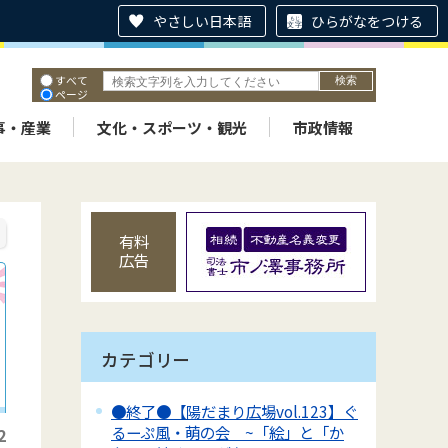
やさしい日本語
ひらがなをつける
すべて
ページ
PDF
ID
事・産業
文化・スポーツ・観光
市政情報
有料
広告
カテゴリー
●終了●【陽だまり広場vol.123】ぐ
るーぷ風・萌の会 ~「絵」と「か
2