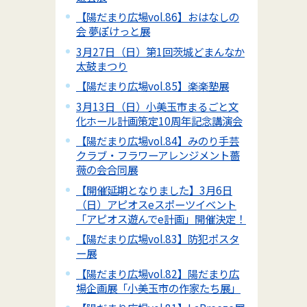
【陽だまり広場vol.86】おはなしの
会 夢ぽけっと展
3月27日（日）第1回茨城どまんなか
太鼓まつり
【陽だまり広場vol.85】楽楽塾展
3月13日（日）小美玉市まるごと文
化ホール計画策定10周年記念講演会
【陽だまり広場vol.84】みのり手芸
クラブ・フラワーアレンジメント薔
薇の会合同展
【開催延期となりました】3月6日
（日）アピオスeスポーツイベント
「アピオス遊んでe計画」開催決定！
【陽だまり広場vol.83】防犯ポスタ
ー展
【陽だまり広場vol.82】陽だまり広
場企画展「小美玉市の作家たち展」