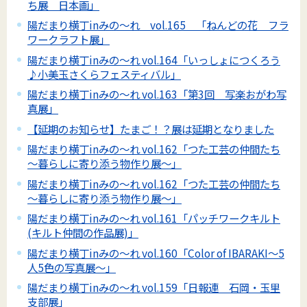
ち展 日本画」
陽だまり横丁inみの～れ vol.165 「ねんどの花 フラ
ワークラフト展」
陽だまり横丁inみの～れ vol.164「いっしょにつくろう
♪小美玉さくらフェスティバル」
陽だまり横丁inみの～れ vol.163「第3回 写楽おがわ写
真展」
【延期のお知らせ】たまご！？展は延期となりました
陽だまり横丁inみの～れ vol.162「つた工芸の仲間たち
～暮らしに寄り添う物作り展～」
陽だまり横丁inみの～れ vol.162「つた工芸の仲間たち
～暮らしに寄り添う物作り展～」
陽だまり横丁inみの～れ vol.161「パッチワークキルト
(キルト仲間の作品展)」
陽だまり横丁inみの～れ vol.160「Color of IBARAKI～5
人5色の写真展～」
陽だまり横丁inみの～れ vol.159「日報連 石岡・玉里
支部展」