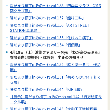
陽だまり横丁inみの～れ vol.158「四季写クラブ 第13
回クラブ展」
陽だまり横丁inみの～れ vol.157「趣味三昧」
陽だまり横丁inみの～れ vol.156「ART STREET
STATION茨城展」
陽だまり横丁inみの～れ vol.155「化けねこ横丁」
陽だまり横丁inみの～れ vol.154「個個展」
4月18日（土）演劇ファミリーMyu「わが家の天ぷら」
参加者向け説明会・体験会 中止のお知らせ
陽だまり横丁inみの～れ vol.152「絵とあ～る会 作品
展」
陽だまり横丁inみの～れ vol.151「初めての♡Ｍｉｋｋ
ｏ展」
陽だまり横丁inみの～れ vol.144「KIRIE展」
【展示】陽だまり横丁 in みの～れ vol.142「行方絵画サ
ークル展」
陽だまり横丁inみの～れ vol.143「大和田正常絵画展」