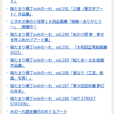
ト」
陽だまり横丁inみの～れ vol.191「己書（筆文字アー
ト）作品展」
ときめき美の小径第１６回企画展「感謝～ありがとう
～」 開催中！
陽だまり横丁inみの～れ vol.190「糸かけ師 幸 幸せ
を呼ぶ糸かけアート展」
陽だまり横丁inみの～れ vol.192 「大和田正常絵画展
2023」
陽だまり横丁inみの～れ vol.189「絵とあ～る会 絵画
作品展」
陽だまり横丁inみの～れ vol.188「重なり（工芸、絵
画、写真）」
陽だまり横丁inみの～れ vol.187「第９回芸術展 夢幻
の未来」
陽だまり横丁inみの～れ vol.186「ART STREET
STATION」
みの～れ歴史展示のめぐるアート