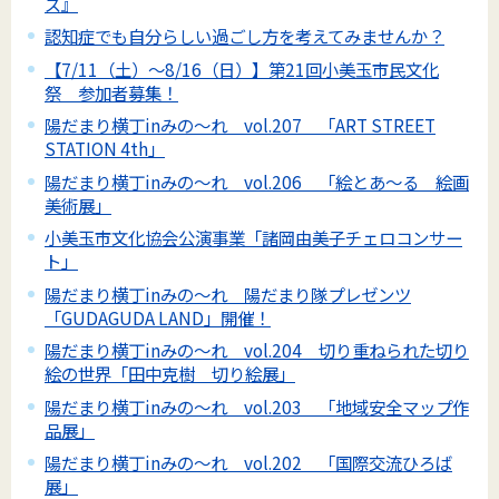
ズ』
認知症でも自分らしい過ごし方を考えてみませんか？
【7/11（土）～8/16（日）】第21回小美玉市民文化
祭 参加者募集！
陽だまり横丁inみの～れ vol.207 「ART STREET
STATION 4th」
陽だまり横丁inみの～れ vol.206 「絵とあ～る 絵画
美術展」
小美玉市文化協会公演事業「諸岡由美子チェロコンサー
ト」
陽だまり横丁inみの～れ 陽だまり隊プレゼンツ
「GUDAGUDA LAND」開催！
陽だまり横丁inみの～れ vol.204 切り重ねられた切り
絵の世界「田中克樹 切り絵展」
陽だまり横丁inみの～れ vol.203 「地域安全マップ作
品展」
陽だまり横丁inみの～れ vol.202 「国際交流ひろば
展」