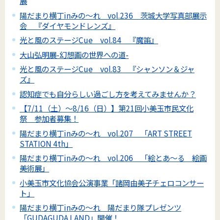
展
陽だまり横丁inみの～れ vol.236 茨城大学写真部展示
会 『ダイヤモンドレンズ』
光と風のステージCue vol.84 『魔笛』
大山弘明展-幻想画の世界への道-
光と風のステージCue vol.83 『シャンソン＆ジャ
ズ』
認知症でも自分らしい過ごし方を考えてみませんか？
【7/11（土）～8/16（日）】第21回小美玉市民文化
祭 参加者募集！
陽だまり横丁inみの～れ vol.207 「ART STREET
STATION 4th」
陽だまり横丁inみの～れ vol.206 「絵とあ～る 絵画
美術展」
小美玉市文化協会公演事業「諸岡由美子チェロコンサー
ト」
陽だまり横丁inみの～れ 陽だまり隊プレゼンツ
「GUDAGUDA LAND」開催！