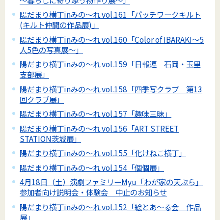
陽だまり横丁inみの～れ vol.161「パッチワークキルト
(キルト仲間の作品展)」
陽だまり横丁inみの～れ vol.160「Color of IBARAKI～5
人5色の写真展～」
陽だまり横丁inみの～れ vol.159「日報連 石岡・玉里
支部展」
陽だまり横丁inみの～れ vol.158「四季写クラブ 第13
回クラブ展」
陽だまり横丁inみの～れ vol.157「趣味三昧」
陽だまり横丁inみの～れ vol.156「ART STREET
STATION茨城展」
陽だまり横丁inみの～れ vol.155「化けねこ横丁」
陽だまり横丁inみの～れ vol.154「個個展」
4月18日（土）演劇ファミリーMyu「わが家の天ぷら」
参加者向け説明会・体験会 中止のお知らせ
陽だまり横丁inみの～れ vol.152「絵とあ～る会 作品
展」