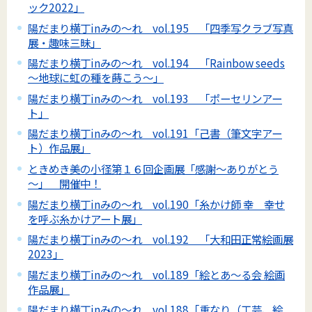
ック2022」
陽だまり横丁inみの～れ vol.195 「四季写クラブ写真
展・趣味三昧」
陽だまり横丁inみの～れ vol.194 「Rainbow seeds
～地球に虹の種を蒔こう～」
陽だまり横丁inみの～れ vol.193 「ポーセリンアー
ト」
陽だまり横丁inみの～れ vol.191「己書（筆文字アー
ト）作品展」
ときめき美の小径第１６回企画展「感謝～ありがとう
～」 開催中！
陽だまり横丁inみの～れ vol.190「糸かけ師 幸 幸せ
を呼ぶ糸かけアート展」
陽だまり横丁inみの～れ vol.192 「大和田正常絵画展
2023」
陽だまり横丁inみの～れ vol.189「絵とあ～る会 絵画
作品展」
陽だまり横丁inみの～れ vol.188「重なり（工芸、絵