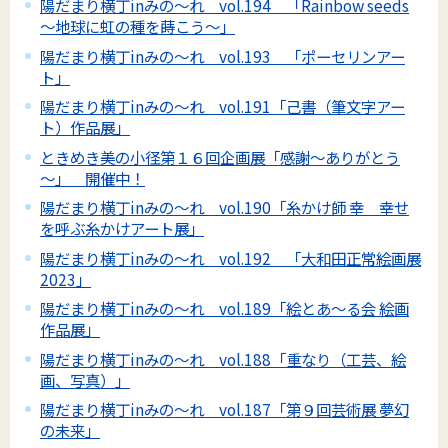
陽だまり横丁inみの～れ vol.194 「Rainbow seeds
～地球に虹の種を蒔こう～」
陽だまり横丁inみの～れ vol.193 「ポーセリンアー
ト」
陽だまり横丁inみの～れ vol.191「己書（筆文字アー
ト）作品展」
ときめき美の小径第１６回企画展「感謝～ありがとう
～」 開催中！
陽だまり横丁inみの～れ vol.190「糸かけ師 幸 幸せ
を呼ぶ糸かけアート展」
陽だまり横丁inみの～れ vol.192 「大和田正常絵画展
2023」
陽だまり横丁inみの～れ vol.189「絵とあ～る会 絵画
作品展」
陽だまり横丁inみの～れ vol.188「重なり（工芸、絵
画、写真）」
陽だまり横丁inみの～れ vol.187「第９回芸術展 夢幻
の未来」