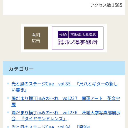
アクセス数
1585
有料
広告
カテゴリー
光と風のステージCue vol.85 『尺八とギターの新し
い響き』
陽だまり横丁inみの～れ vol.237 開運アート 花文字
展
陽だまり横丁inみの～れ vol.236 茨城大学写真部展示
会 『ダイヤモンドレンズ』
光と風のステージCue vol.84 『魔笛』