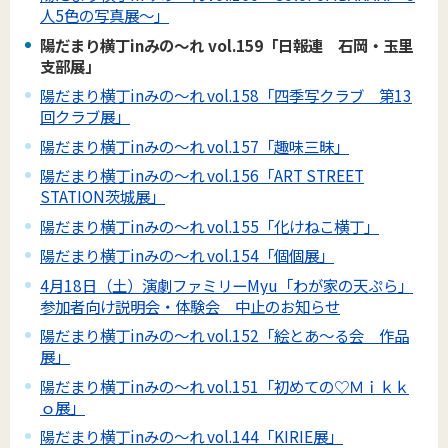
人5色の写真展～」
陽だまり横丁inみの～れ vol.159「日報連 石岡・玉里
支部展」
陽だまり横丁inみの～れ vol.158「四季写クラブ 第13
回クラブ展」
陽だまり横丁inみの～れ vol.157「趣味三昧」
陽だまり横丁inみの～れ vol.156「ART STREET
STATION茨城展」
陽だまり横丁inみの～れ vol.155「化けねこ横丁」
陽だまり横丁inみの～れ vol.154「個個展」
4月18日（土）演劇ファミリーMyu「わが家の天ぷら」
参加者向け説明会・体験会 中止のお知らせ
陽だまり横丁inみの～れ vol.152「絵とあ～る会 作品
展」
陽だまり横丁inみの～れ vol.151「初めての♡Ｍｉｋｋ
ｏ展」
陽だまり横丁inみの～れ vol.144「KIRIE展」