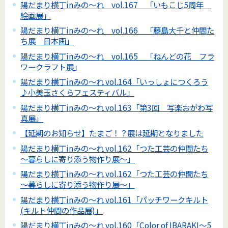
陽だまり横丁inみの～れ vol.167 「いもこじ5周年
絵画展」
陽だまり横丁inみの～れ vol.166 「藤島大千と仲間た
ち展 日本画」
陽だまり横丁inみの～れ vol.165 「ねんどの花 フラ
ワークラフト展」
陽だまり横丁inみの～れ vol.164「いっしょにつくろう
♪小美玉さくらフェスティバル」
陽だまり横丁inみの～れ vol.163「第3回 写楽おがわ写
真展」
【延期のお知らせ】たまご！？展は延期となりました
陽だまり横丁inみの～れ vol.162「つた工芸の仲間たち
～暮らしに寄り添う物作り展～」
陽だまり横丁inみの～れ vol.162「つた工芸の仲間たち
～暮らしに寄り添う物作り展～」
陽だまり横丁inみの～れ vol.161「パッチワークキルト
(キルト仲間の作品展)」
陽だまり横丁inみの～れ vol.160「Color of IBARAKI～5