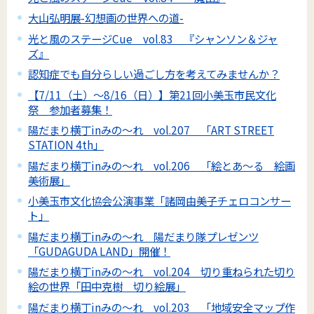
大山弘明展-幻想画の世界への道-
光と風のステージCue vol.83 『シャンソン＆ジャ
ズ』
認知症でも自分らしい過ごし方を考えてみませんか？
【7/11（土）～8/16（日）】第21回小美玉市民文化
祭 参加者募集！
陽だまり横丁inみの～れ vol.207 「ART STREET
STATION 4th」
陽だまり横丁inみの～れ vol.206 「絵とあ～る 絵画
美術展」
小美玉市文化協会公演事業「諸岡由美子チェロコンサー
ト」
陽だまり横丁inみの～れ 陽だまり隊プレゼンツ
「GUDAGUDA LAND」開催！
陽だまり横丁inみの～れ vol.204 切り重ねられた切り
絵の世界「田中克樹 切り絵展」
陽だまり横丁inみの～れ vol.203 「地域安全マップ作