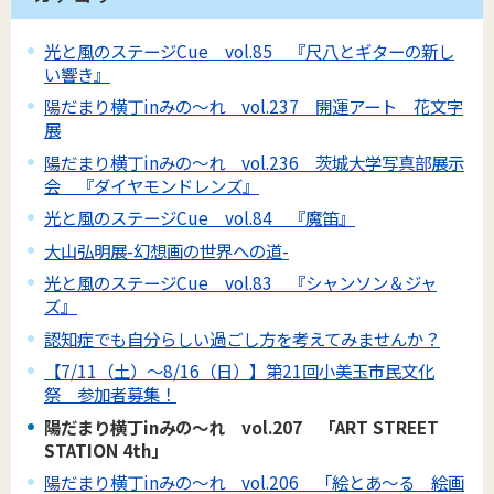
光と風のステージCue vol.85 『尺八とギターの新し
い響き』
陽だまり横丁inみの～れ vol.237 開運アート 花文字
展
陽だまり横丁inみの～れ vol.236 茨城大学写真部展示
会 『ダイヤモンドレンズ』
光と風のステージCue vol.84 『魔笛』
大山弘明展-幻想画の世界への道-
光と風のステージCue vol.83 『シャンソン＆ジャ
ズ』
認知症でも自分らしい過ごし方を考えてみませんか？
【7/11（土）～8/16（日）】第21回小美玉市民文化
祭 参加者募集！
陽だまり横丁inみの～れ vol.207 「ART STREET
STATION 4th」
陽だまり横丁inみの～れ vol.206 「絵とあ～る 絵画