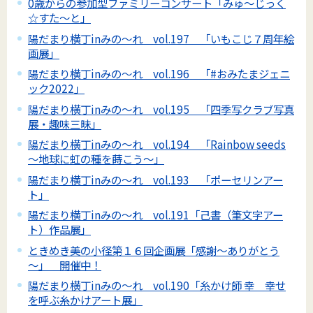
0歳からの参加型ファミリーコンサート「みゅ～じっく
☆すた～と」
陽だまり横丁inみの～れ vol.197 「いもこじ７周年絵
画展」
陽だまり横丁inみの～れ vol.196 「#おみたまジェニ
ック2022」
陽だまり横丁inみの～れ vol.195 「四季写クラブ写真
展・趣味三昧」
陽だまり横丁inみの～れ vol.194 「Rainbow seeds
～地球に虹の種を蒔こう～」
陽だまり横丁inみの～れ vol.193 「ポーセリンアー
ト」
陽だまり横丁inみの～れ vol.191「己書（筆文字アー
ト）作品展」
ときめき美の小径第１６回企画展「感謝～ありがとう
～」 開催中！
陽だまり横丁inみの～れ vol.190「糸かけ師 幸 幸せ
を呼ぶ糸かけアート展」