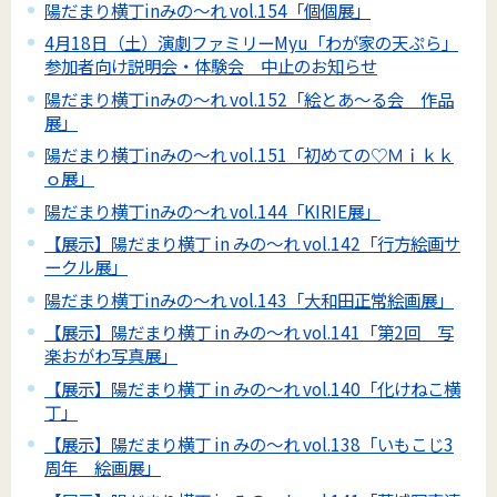
陽だまり横丁inみの～れ vol.154「個個展」
4月18日（土）演劇ファミリーMyu「わが家の天ぷら」
参加者向け説明会・体験会 中止のお知らせ
陽だまり横丁inみの～れ vol.152「絵とあ～る会 作品
展」
陽だまり横丁inみの～れ vol.151「初めての♡Ｍｉｋｋ
ｏ展」
陽だまり横丁inみの～れ vol.144「KIRIE展」
【展示】陽だまり横丁 in みの～れ vol.142「行方絵画サ
ークル展」
陽だまり横丁inみの～れ vol.143「大和田正常絵画展」
【展示】陽だまり横丁 in みの～れ vol.141「第2回 写
楽おがわ写真展」
【展示】陽だまり横丁 in みの～れ vol.140「化けねこ横
丁」
【展示】陽だまり横丁 in みの～れ vol.138「いもこじ3
周年 絵画展」