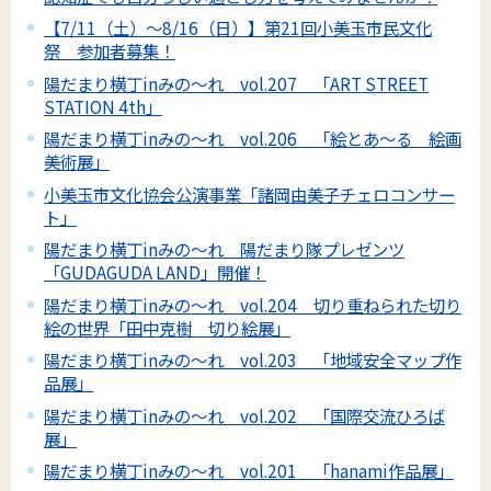
【7/11（土）～8/16（日）】第21回小美玉市民文化
祭 参加者募集！
陽だまり横丁inみの～れ vol.207 「ART STREET
STATION 4th」
陽だまり横丁inみの～れ vol.206 「絵とあ～る 絵画
美術展」
小美玉市文化協会公演事業「諸岡由美子チェロコンサー
ト」
陽だまり横丁inみの～れ 陽だまり隊プレゼンツ
「GUDAGUDA LAND」開催！
陽だまり横丁inみの～れ vol.204 切り重ねられた切り
絵の世界「田中克樹 切り絵展」
陽だまり横丁inみの～れ vol.203 「地域安全マップ作
品展」
陽だまり横丁inみの～れ vol.202 「国際交流ひろば
展」
陽だまり横丁inみの～れ vol.201 「hanami作品展」