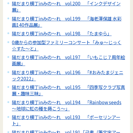
陽だまり横丁inみの～れ vol.200 「インクデザイン
展」
陽だまり横丁inみの～れ vol.199 「海老澤保雄 水彩
画140作品展」
陽だまり横丁inみの～れ vol.198 「たまゆら」
0歳からの参加型ファミリーコンサート「みゅ～じっく
☆すた～と」
陽だまり横丁inみの～れ vol.197 「いもこじ７周年絵
画展」
陽だまり横丁inみの～れ vol.196 「#おみたまジェニ
ック2022」
陽だまり横丁inみの～れ vol.195 「四季写クラブ写真
展・趣味三昧」
陽だまり横丁inみの～れ vol.194 「Rainbow seeds
～地球に虹の種を蒔こう～」
陽だまり横丁inみの～れ vol.193 「ポーセリンアー
ト」
陽だまり横丁inみの～れ vol.191「己書（筆文字アー