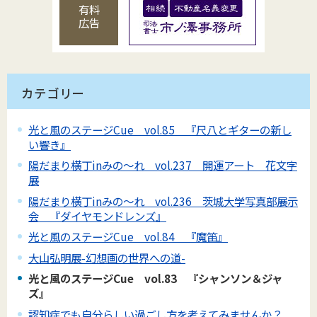
有料
広告
カテゴリー
光と風のステージCue vol.85 『尺八とギターの新し
い響き』
陽だまり横丁inみの～れ vol.237 開運アート 花文字
展
陽だまり横丁inみの～れ vol.236 茨城大学写真部展示
会 『ダイヤモンドレンズ』
光と風のステージCue vol.84 『魔笛』
大山弘明展-幻想画の世界への道-
光と風のステージCue vol.83 『シャンソン＆ジャ
ズ』
認知症でも自分らしい過ごし方を考えてみませんか？