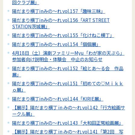
回クラブ展」
陽だまり横丁inみの～れ vol.157「趣味三昧」
陽だまり横丁inみの～れ vol.156「ART STREET
STATION茨城展」
陽だまり横丁inみの～れ vol.155「化けねこ横丁」
陽だまり横丁inみの～れ vol.154「個個展」
4月18日（土）演劇ファミリーMyu「わが家の天ぷら」
参加者向け説明会・体験会 中止のお知らせ
陽だまり横丁inみの～れ vol.152「絵とあ～る会 作品
展」
陽だまり横丁inみの～れ vol.151「初めての♡Ｍｉｋｋ
ｏ展」
陽だまり横丁inみの～れ vol.144「KIRIE展」
【展示】陽だまり横丁 in みの～れ vol.142「行方絵画サ
ークル展」
陽だまり横丁inみの～れ vol.143「大和田正常絵画展」
【展示】陽だまり横丁 in みの～れ vol.141「第2回 写