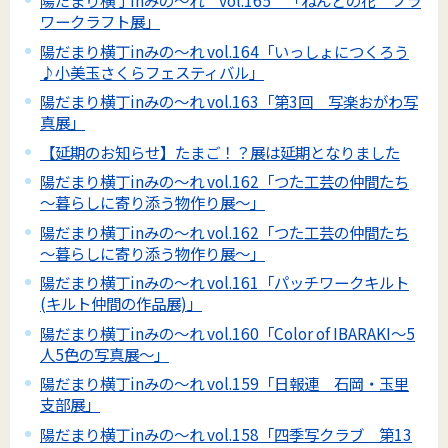
陽だまり横丁inみの～れ vol.165 「ねんどの花 フラ
ワークラフト展」
陽だまり横丁inみの～れ vol.164「いっしょにつくろう
♪小美玉さくらフェスティバル」
陽だまり横丁inみの～れ vol.163「第3回 写楽おがわ写
真展」
【延期のお知らせ】たまご！？展は延期となりました
陽だまり横丁inみの～れ vol.162「つた工芸の仲間たち
～暮らしに寄り添う物作り展～」
陽だまり横丁inみの～れ vol.162「つた工芸の仲間たち
～暮らしに寄り添う物作り展～」
陽だまり横丁inみの～れ vol.161「パッチワークキルト
(キルト仲間の作品展)」
陽だまり横丁inみの～れ vol.160「Color of IBARAKI～5
人5色の写真展～」
陽だまり横丁inみの～れ vol.159「日報連 石岡・玉里
支部展」
陽だまり横丁inみの～れ vol.158「四季写クラブ 第13