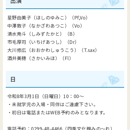
出演
星野由美子（ほしのゆみこ）（Pf,Vo）
中澤敦子（なかざわあつこ）（Vo）
清水尭斗（しみずたかと）（B）
市毛厚司（いちげあつし）（Dr）
大川修広（おおかわしゅうこう）（T.sax）
酒井美穂（さかいみほ）（Fl）
日
令和8年3月1日（日曜日）10：00～
・未就学児の入場・同伴はご遠慮下さい。
・初日は電話またはWEB予約のみとなります。
電話予約：0299-48-4466（四季文化館みの～れ）