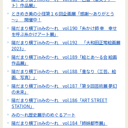
ト）作品展」
ときめき美の小径第１６回企画展「感謝～ありがとう
～」 開催中！
陽だまり横丁inみの～れ vol.190「糸かけ師 幸 幸せ
を呼ぶ糸かけアート展」
陽だまり横丁inみの～れ vol.192 「大和田正常絵画展
2023」
陽だまり横丁inみの～れ vol.189「絵とあ～る会 絵画
作品展」
陽だまり横丁inみの～れ vol.188「重なり（工芸、絵
画、写真）」
陽だまり横丁inみの～れ vol.187「第９回芸術展 夢幻
の未来」
陽だまり横丁inみの～れ vol.186「ART STREET
STATION」
みの～れ歴史展示のめぐるアート
陽だまり横丁inみの～れ vol.184「姉妹都市展」