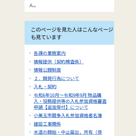
ん。
このページを見た人はこんなページ
も見ています
各課の業務案内
情報提供（契約検査係）
情報公開制度
２．開発行為について
入札・契約
令和6年10月～令和9年9月 物品購
入・役務提供等の入札参加資格審査
申請【追加受付】について
小美玉市競争入札参加資格者名簿
建設工事関係
水道の開始・中止届出，所有（使