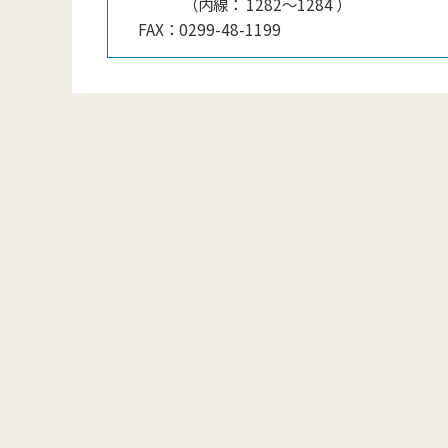
（
内線
：
1282～1284
）
FAX：
0299-48-1199