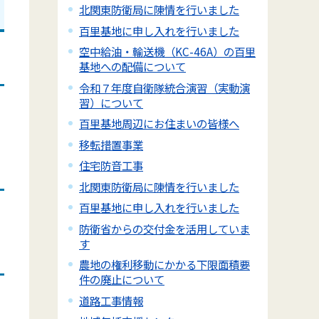
北関東防衛局に陳情を行いました
百里基地に申し入れを行いました
空中給油・輸送機（KC-46A）の百里
基地への配備について
令和７年度自衛隊統合演習（実動演
習）について
百里基地周辺にお住まいの皆様へ
移転措置事業
住宅防音工事
北関東防衛局に陳情を行いました
百里基地に申し入れを行いました
防衛省からの交付金を活用していま
す
農地の権利移動にかかる下限面積要
件の廃止について
道路工事情報