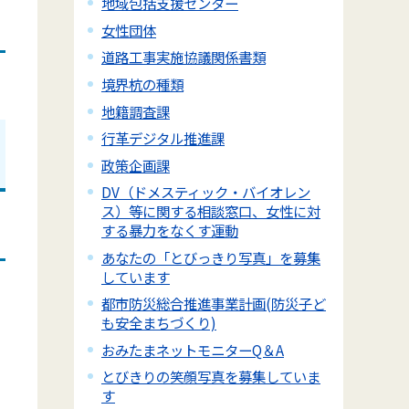
地域包括支援センター
女性団体
道路工事実施協議関係書類
境界杭の種類
地籍調査課
行革デジタル推進課
政策企画課
DV（ドメスティック・バイオレン
ス）等に関する相談窓口、女性に対
する暴力をなくす運動
あなたの「とびっきり写真」を募集
しています
都市防災総合推進事業計画(防災子ど
も安全まちづくり)
おみたまネットモニターQ＆A
とびきりの笑顔写真を募集していま
す