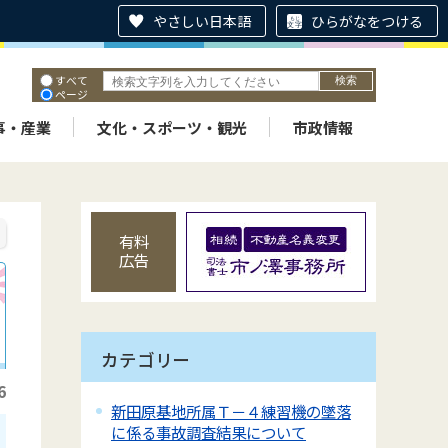
やさしい日本語
ひらがなをつける
すべて
ページ
PDF
ID
事・産業
文化・スポーツ・観光
市政情報
有料
広告
カテゴリー
6
新田原基地所属Ｔ－４練習機の墜落
に係る事故調査結果について