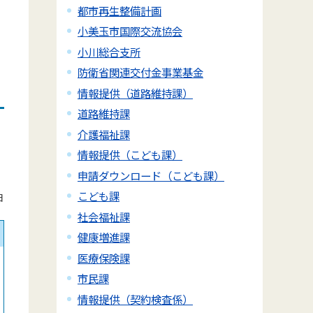
都市再生整備計画
小美玉市国際交流協会
小川総合支所
防衛省関連交付金事業基金
情報提供（道路維持課）
道路維持課
介護福祉課
情報提供（こども課）
申請ダウンロード（こども課）
こども課
日
社会福祉課
健康増進課
医療保険課
市民課
情報提供（契約検査係）