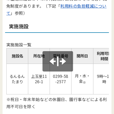
免制度があります。（下記「
利用料の負担軽減につい
て
」参照）
実施施設
実施施設一覧
利用可能
施設名
所在地
電話番号
開所日
時間
月・水・
るんるん
上玉里11
0299-58
9時～11
金
たまり
26-1
-2577
時
※
※祝日・年末年始などの休園日、園行事などによる利
用不可日を除く