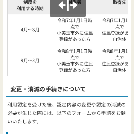
制度を
対象者
取得先
利用する時期
令和7年1月1日時
令和7年1月1日
点で
点で
4月～8月
小美玉市
外
に住民
住民登録があっ
登録があった方
自治体
令和8年1月1日時
令和8年1月1日
点で
点で
9月～3月
小美玉市
外
に住民
住民登録があっ
登録があった方
自治体
変更・消滅の手続きについて
利用認定を受けた後、認定内容の変更や認定の消滅の
必要が生じた際には、以下のフォームから申請をお願
いいたします。