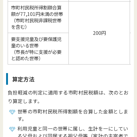
市町村民税所得割額合算
額が77,101円未満の世帯
課
（市町村民税非課税世帯
※
を含む）
200円
要支援児童及び要保護児
童のいる世帯
（市長が特に支援が必要
と認めた世帯）
算定方法
負担軽減の判定に適用する市町村民税額は、次のとお
り算定します。
世帯の市町村民税所得割額を合算した金額としま
す。
利用児童と同一の世帯に属し、生計を一にしてい
る父母および同居する祖父母等（家計の主宰者で