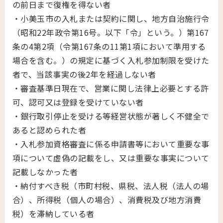
の前⽇まで復権を得ない者
・小美玉市の入札または契約に関し、地⽅⾃治施⾏令
（昭和22年政令第16号。以下「令」という。）第167
条の4第2項（令第167条の11第1項において準⽤する
場合を含む。）の規定に基づく⼊札参加制限を受けた
者で、当該事実の後2年を経過しない者
・審査基準⽇現在で、営業に関し法律上必要とする許
可、認可⼜は登録を受けていない者
・銀⾏取引停⽌を受ける等経営状態が著しく不健全で
あると認められた者
・⼊札参加資格審査に係る申請書等において重要な事
項について虚偽の記載をし、⼜は重要な事実について
記載しなかった者
・納付すべき税（市町村税、県税、法⼈税（法⼈の場
合）、所得税（個⼈の場合）、消費税及び地⽅消費
税）を滞納している者