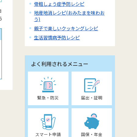
骨粗しょう症予防レシピ
日
地産地消レシピ(おみたまを味わお
6
う)
親子で楽しいクッキングレシピ
生活習慣病予防レシピ
よく利用されるメニュー
緊急・防災
届出・証明
スマート申請
国保・年金