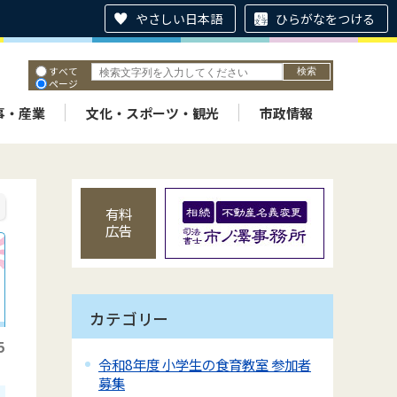
やさしい日本語
ひらがなをつける
すべて
ページ
PDF
ID
事・産業
文化・スポーツ・観光
市政情報
有料
広告
カテゴリー
5
令和8年度 小学生の食育教室 参加者
募集