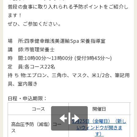
普段の食事に取り入れられる予防ポイントをご紹介し
ます！
ぜひ、ご参加ください。
場 所:四季健幸館浅美運輸Spa 栄養指導室
講 師:市管理栄養士
時 間:10時00分～13時00分 (受付9時45分～)
定 員:各コース22名
持 ち 物:エプロン、三角巾、マスク、米1/2合、筆記用
具、室内履き
日程・申込期限：
コース
開催日
9月25日（金曜日）（新し
高血圧予防（減塩）コー
いウィンドウが開きま
ス
す）