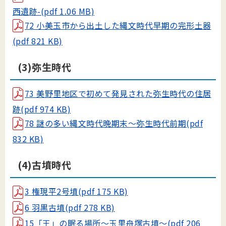
西遺跡-(pdf 1.06 MB)
72 小美玉市から出土した縄文時代早期の完形土器
(pdf 821 KB)
(3)弥生時代
73 美野里地区で初めて発見された弥生時代の住居
跡(pdf 974 KB)
78 謎の多い縄文時代晩期末～弥生時代前期(pdf
832 KB)
(4)古墳時代
3 権現平2号墳(pdf 175 KB)
6 羽黒古墳(pdf 278 KB)
15「王」の眠る場所～玉里舟塚古墳～(pdf 206