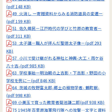
(pdf 148 KB)
49 火消し ー寄贈資料からみる消防道具の変遷ー
(pdf 159 KB)
51 佐久皥民－江戸時代の学びと竹原の教育者－
(pdf 311 KB)
53 太子講－職人が拝んだ聖徳太子像－(pdf 293
KB)
57 小川で受け継がれる神社と神輿-大工・雨ケ谷
八十吉-(pdf 985 KB)
63 学校事始ー明治期の上吉影・下吉影・野田の小
学校を例に－(pdf 846 KB)
64 茨城の牧野富太郎-郷土の植物学者- 鶴町猷-
(pdf 998 KB)
69 小美玉で育った教育者菊池謙二郎(pdf 938 KB)
75 1945年百里原海軍飛行隊への攻撃―文字と資料