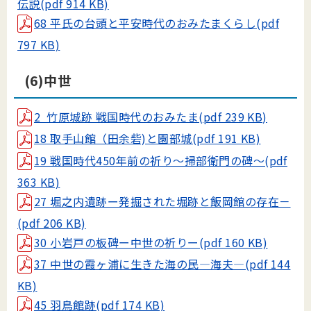
伝説(pdf 914 KB)
68 平氏の台頭と平安時代のおみたまくらし(pdf
797 KB)
(6)中世
2 竹原城跡 戦国時代のおみたま(pdf 239 KB)
18 取手山館（田余砦)と園部城(pdf 191 KB)
19 戦国時代450年前の祈り～掃部衛門の碑～(pdf
363 KB)
27 堀之内遺跡ー発掘された堀跡と飯岡館の存在－
(pdf 206 KB)
30 小岩戸の板碑ー中世の祈りー(pdf 160 KB)
37 中世の霞ヶ浦に生きた海の民―海夫―(pdf 144
KB)
45 羽鳥館跡(pdf 174 KB)