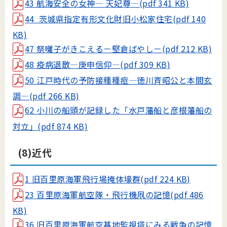
43 航海安全の女神― 天妃尊―(pdf 341 KB)
44 茨城県指定有形文化財旧小松家住宅(pdf 140
KB)
47 祭囃子がきこえる－堅倉ばやし－(pdf 212 KB)
48 疫病退散―庚申信仰―(pdf 309 KB)
50 江戸時代の予防接種種痘―徳川斉昭公と本間玄
調―(pdf 266 KB)
62 小川の船頭が記録した「水戸藩船と彦根藩船の
対立」(pdf 874 KB)
(8)近代
1 旧百里原海軍飛行場掩体壕群(pdf 224 KB)
23 百里原海軍航空隊・飛行機凧の記憶(pdf 486
KB)
36 旧百里原海軍航空基地監視塔にみる戦争の記憶