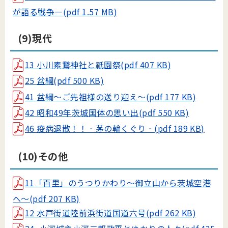
が語る戦争―(pdf 1.57 MB)
(9)現代
13 小川素鵞神社と祇園祭(pdf 407 KB)
25 盆綱(pdf 500 KB)
41 盆綱～ご先祖様の送り迎え～(pdf 177 KB)
42 昭和49年茨城国体の思い出(pdf 550 KB)
46 疫病退散！！‐茅の輪くぐり‐(pdf 189 KB)
(10)その他
11「百里」のうつりかわり～御立山から茨城空港
へ～(pdf 207 KB)
12 水戸街道陸前浜街道国道六号(pdf 262 KB)