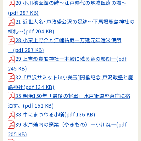
20 小川稽医館の碑～江戸時代の地域医療の場～
(pdf 287 KB)
21 近世大名･戸政盛公沢の足跡～下馬場鹿島神社の
棟札～(pdf 204 KB)
28 小栗上野介と江幡祐蔵―万延元年遣米使節
―(pdf 287 KB)
29 上吉影貴船神社―本殿に残る竜の彫刻―(pdf
245 KB)
32「戸沢サミットin小美玉]開催記念 戸沢政盛と鹿
嶋神社(pdf 134 KB)
35 明治150年「最後の将軍」水戸街道堅倉宿に宿
泊す。(pdf 152 KB)
38 牛にまつわる小噺(pdf 136 KB)
39 水戸藩内の窯業（やきもの）―小川焼―(pdf
205 KB)