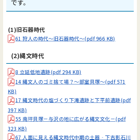
です。
(1)旧石器時代
61 狩人の時代～旧石器時代～(pdf 966 KB)
(2)縄文時代
8 立延低地遺跡(pdf 294 KB)
14 縄文人のゴミ捨て場？～部室貝塚～(pdf 571
KB)
17 縄文時代の塩づくり下滝遺跡と下平前遺跡(pdf
397 KB)
55 南坪貝塚－与沢の地に広がる縄文文化－(pdf
323 KB)
67 人面に見える縄文時代中期の土器‐下吉影石川