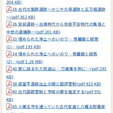
204 KB)
16 古代の製鉄遺跡～かじや久保遺跡と五万堀遺跡
～(pdf 362 KB)
26 宮前遺跡ー古墳時代から奈良平安時代の集落と
中世の遺構群－(pdf 201 KB)
33 埋められた浄土へのいのり― 骨臓器と経筒
(1)―(pdf 193 KB)
34 埋められた浄土へのいのり―骨臓器と経筒
(2)―(pdf 1.26 MB)
40 歌に詠まれた筑波山 ―万葉集を例に―(pdf 293
KB)
58 部室平遺跡出土の硯と国評里制(pdf 923 KB)
60 古代国郡里制と市域の郷を推定する(pdf 951
KB)
65 小美玉市を通っていた古代官道と八幡太郎義家