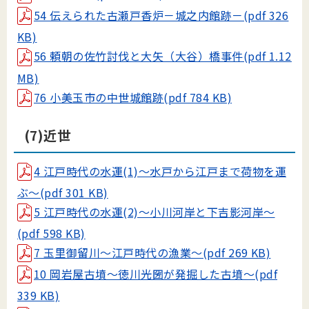
54 伝えられた古瀬戸香炉－城之内館跡－(pdf 326
KB)
56 頼朝の佐竹討伐と大矢（大谷）橋事件(pdf 1.12
MB)
76 小美玉市の中世城館跡(pdf 784 KB)
(7)近世
4 江戸時代の水運(1)～水戸から江戸まで荷物を運
ぶ～(pdf 301 KB)
5 江戸時代の水運(2)～小川河岸と下吉影河岸～
(pdf 598 KB)
7 玉里御留川～江戸時代の漁業～(pdf 269 KB)
10 岡岩屋古墳～徳川光圀が発掘した古墳～(pdf
339 KB)