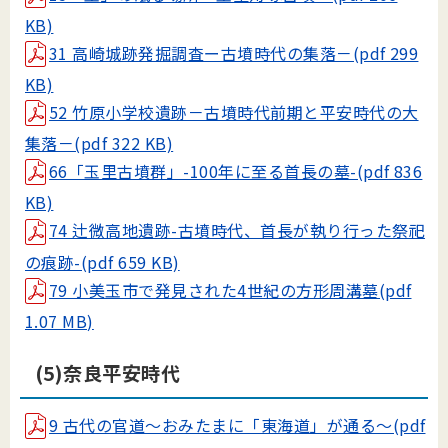
KB)
31 高崎城跡発掘調査ー古墳時代の集落－(pdf 299
KB)
52 竹原小学校遺跡－古墳時代前期と平安時代の大
集落－(pdf 322 KB)
66「玉里古墳群」-100年に至る首長の墓-(pdf 836
KB)
74 辻微高地遺跡-古墳時代、首長が執り行った祭祀
の痕跡-(pdf 659 KB)
79 小美玉市で発見された4世紀の方形周溝墓(pdf
1.07 MB)
(5)奈良平安時代
9 古代の官道～おみたまに「東海道」が通る～(pdf