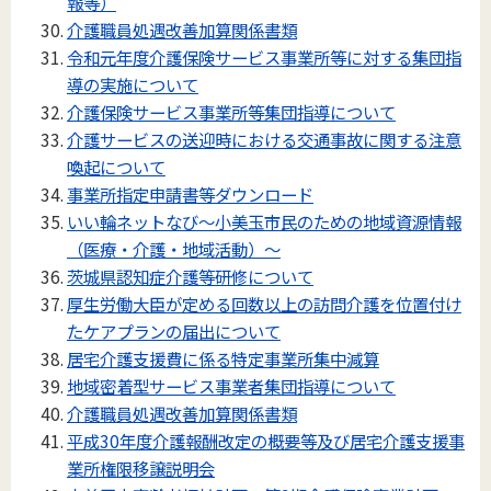
報等）
介護職員処遇改善加算関係書類
令和元年度介護保険サービス事業所等に対する集団指
導の実施について
介護保険サービス事業所等集団指導について
介護サービスの送迎時における交通事故に関する注意
喚起について
事業所指定申請書等ダウンロード
いい輪ネットなび～小美玉市民のための地域資源情報
（医療・介護・地域活動）～
茨城県認知症介護等研修について
厚生労働大臣が定める回数以上の訪問介護を位置付け
たケアプランの届出について
居宅介護支援費に係る特定事業所集中減算
地域密着型サービス事業者集団指導について
介護職員処遇改善加算関係書類
平成30年度介護報酬改定の概要等及び居宅介護支援事
業所権限移譲説明会