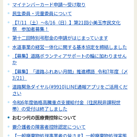
マイナンバーカード申請～受け取り
民生委員・児童委員について
【7/11（土）～8/16（日）】第21回小美玉市民文化
祭 参加者募集！
第十二回特別弔慰金の申請がはじまっています
水道事業の経営一体化に関する基本協定を締結しました
【募集】道路ボランティアサポートの輪に加わりません
か
【募集】「道路ふれあい月間」推進標語_令和7年度（〆
3/21）
道路緊急ダイヤル(#9910)LINE通報アプリをご活用くだ
さい
令和6年度価格高騰重点支援給付金（住民税非課税世
帯）の受付は終了しました
おむつ代の医療費控除について
要介護者の障害者控除認定について
【一般廃棄物処理事業者の皆さま】一般廃棄物処理実態