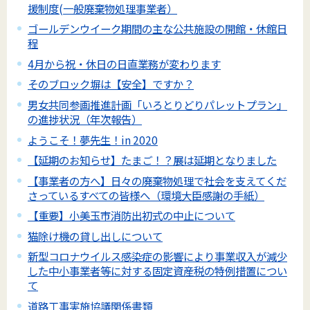
援制度(一般廃棄物処理事業者）
ゴールデンウイーク期間の主な公共施設の開館・休館日
程
4月から祝・休日の日直業務が変わります
そのブロック塀は【安全】ですか？
男女共同参画推進計画「いろとりどりパレットプラン」
の進捗状況（年次報告）
ようこそ！夢先生！in 2020
【延期のお知らせ】たまご！？展は延期となりました
【事業者の方へ】日々の廃棄物処理で社会を支えてくだ
さっているすべての皆様へ（環境大臣感謝の手紙）
【重要】小美玉市消防出初式の中止について
猫除け機の貸し出しについて
新型コロナウイルス感染症の影響により事業収入が減少
した中小事業者等に対する固定資産税の特例措置につい
て
道路工事実施協議関係書類