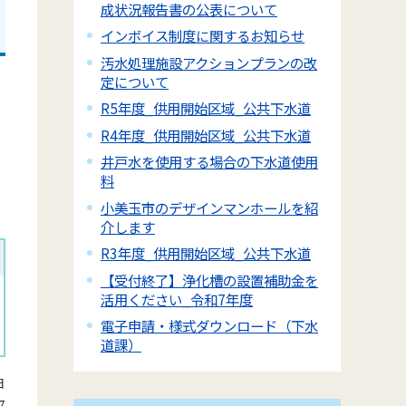
成状況報告書の公表について
インボイス制度に関するお知らせ
汚水処理施設アクションプランの改
定について
R5年度_供用開始区域_公共下水道
R4年度_供用開始区域_公共下水道
井戸水を使用する場合の下水道使用
料
小美玉市のデザインマンホールを紹
介します
R3年度_供用開始区域_公共下水道
【受付終了】浄化槽の設置補助金を
活用ください_令和7年度
電子申請・様式ダウンロード（下水
道課）
日
7