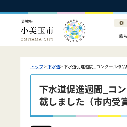
暮
トップ
>
下水道
> 下水道促進週間_コンクール作
下水道促進週間_コ
載しました（市内受