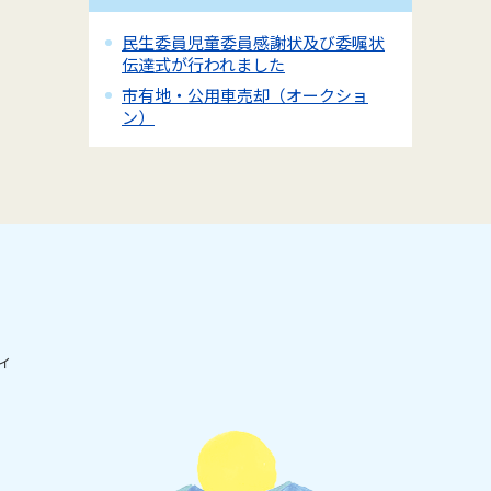
民生委員児童委員感謝状及び委嘱状
伝達式が行われました
市有地・公用車売却（オークショ
ン）
ィ