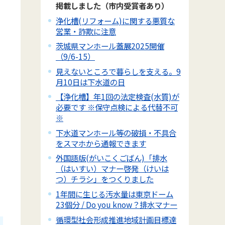
掲載しました（市内受賞者あり）
浄化槽(リフォーム)に関する悪質な
営業・詐欺に注意
茨城県マンホール蓋展2025開催
（9/6-15）
見えないところで暮らしを支える。9
月10日は下水道の日
【浄化槽】年1回の法定検査(水質)が
必要です ※保守点検による代替不可
※
下水道マンホール等の破損・不具合
をスマホから通報できます
外国語版(がいこくごばん)「排水
（はいすい）マナー啓発（けいは
つ）チラシ」をつくりました
1年間に生じる汚水量は東京ドーム
23個分 / Do you know？排水マナー
循環型社会形成推進地域計画目標達