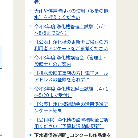
者）
大雨や停電時は水の使用（多量の排
水）を控えてください
令和8年度 浄化槽管理士試験（7/１
～8/6まで受付）
【公表】浄化槽の更新をご検討の方
利用者アンケートをご参考ください
令和8年度 浄化槽講習会（管理士・
設備士）のご案内
【排水設備工事店の方】電子メール
アドレスの登録を忘れずに
令和8年度 浄化槽設備士試験（４/１
～5/20まで受付）
【公表】浄化槽補助金の活用促進ア
ンケート結果
【受付中】浄化槽の設置補助金ご活
用ください（予算状況 随時更新）
下水道促進週間_コンクール作品集を