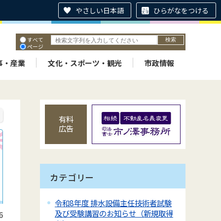
やさしい日本語
ひらがなをつける
すべて
ページ
PDF
ID
事・産業
文化・スポーツ・観光
市政情報
有料
広告
カテゴリー
令和8年度 排水設備主任技術者試験
及び受験講習のお知らせ（新規取得
6