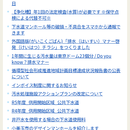
日
【浄化槽】年1回の法定検査(水質)が必要です ※保守点
検による代替不可※
下水道マンホール等の破損・不具合をスマホから通報で
きます
外国語版(がいこくごばん)「排水（はいすい）マナー啓
発（けいはつ）チラシ」をつくりました
1年間に生じる汚水量は東京ドーム23個分 / Do you
know？排水マナー
循環型社会形成推進地域計画目標達成状況報告書の公表
について
インボイス制度に関するお知らせ
汚水処理施設アクションプランの改定について
R5年度_供用開始区域_公共下水道
R4年度_供用開始区域_公共下水道
井戸水を使用する場合の下水道使用料
小美玉市のデザインマンホールを紹介します