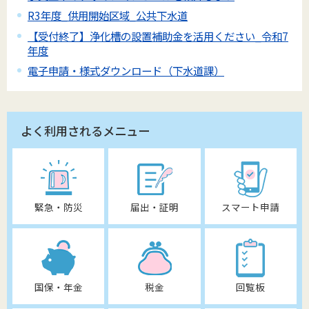
R3年度_供用開始区域_公共下水道
【受付終了】浄化槽の設置補助金を活用ください_令和7
年度
電子申請・様式ダウンロード（下水道課）
よく利用されるメニュー
緊急・防災
届出・証明
スマート申請
国保・年金
税金
回覧板