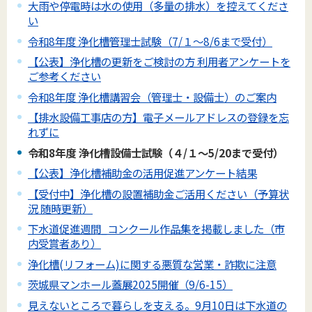
大雨や停電時は水の使用（多量の排水）を控えてくださ
い
令和8年度 浄化槽管理士試験（7/１～8/6まで受付）
【公表】浄化槽の更新をご検討の方 利用者アンケートを
ご参考ください
令和8年度 浄化槽講習会（管理士・設備士）のご案内
【排水設備工事店の方】電子メールアドレスの登録を忘
れずに
令和8年度 浄化槽設備士試験（４/１～5/20まで受付）
【公表】浄化槽補助金の活用促進アンケート結果
【受付中】浄化槽の設置補助金ご活用ください（予算状
況 随時更新）
下水道促進週間_コンクール作品集を掲載しました（市
内受賞者あり）
浄化槽(リフォーム)に関する悪質な営業・詐欺に注意
茨城県マンホール蓋展2025開催（9/6-15）
見えないところで暮らしを支える。9月10日は下水道の