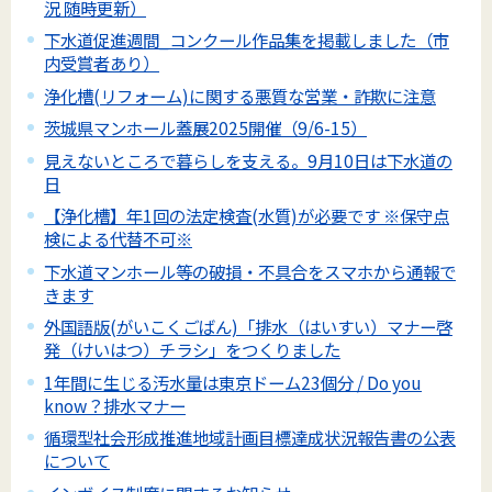
況 随時更新）
下水道促進週間_コンクール作品集を掲載しました（市
内受賞者あり）
浄化槽(リフォーム)に関する悪質な営業・詐欺に注意
茨城県マンホール蓋展2025開催（9/6-15）
見えないところで暮らしを支える。9月10日は下水道の
日
【浄化槽】年1回の法定検査(水質)が必要です ※保守点
検による代替不可※
下水道マンホール等の破損・不具合をスマホから通報で
きます
外国語版(がいこくごばん)「排水（はいすい）マナー啓
発（けいはつ）チラシ」をつくりました
1年間に生じる汚水量は東京ドーム23個分 / Do you
know？排水マナー
循環型社会形成推進地域計画目標達成状況報告書の公表
について