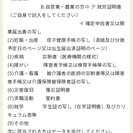
B.自営業・農業の方⇒ ア 就労証明書
（ご自身で記入をしてください）
イ 確定申告書又は開
業届出書の写し
(2)妊娠・出産 母子健康手帳の写し（表紙及び分娩
予定日のページ又は出生届出済証明のページ）
(3)疾病 診断書（医療機関の様式）
(4)障がい 障害者手帳又は療育手帳等の写し
(5)介護・看護 被介護者の医師の診断書等又は障害
者手帳又は介護保険被保険者証の写し
(6)災害復旧 罹災証明書
(7)求職活動 誓約書
(8)就学 学生証の写し（在学証明書）及びカリ
キュラム表等
(9)その他
次に該当される方はデータを添付してください。