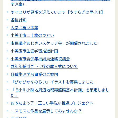
学児童）
ヤマユリが見頃を迎えています【やすらぎの里小川】
各種計画
入学お祝い事業
小美玉市二十歳のつどい
市民講座あじさいスケッチ会」が開催されました
小美玉市生涯学習推進計画
小美玉市青少年相談員連絡協議会
成年年齢引き下げ後の成人式について
各種生涯学習事業のご案内
「ぴかぴかなみらい」イラストを募集しました
「旧小川小跡地周辺地域再整備基本計画」を策定しまし
た。
おみたまっ子！正しい手洗い推進プロジェクト
コスモスに作品を展示してみませんか？