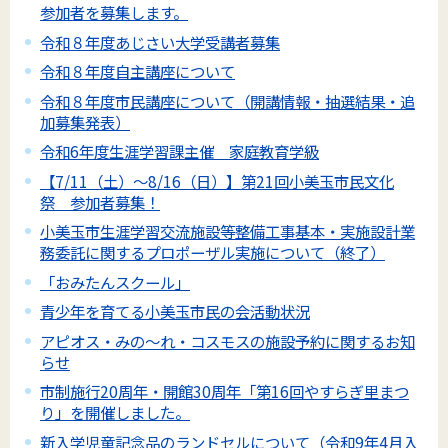
参加者を募集します。
令和８年度あじさい大学受講者募集
令和８年度自主講座について
令和８年度市民講座について（開講情報・抽選結果・追
加募集発表）
令和6年度生涯学習課主催 家庭教育学級
【7/11（土）～8/16（日）】第21回小美玉市民文化
祭 参加者募集！
小美玉市生涯学習交流施設等整備工事基本・実施設計業
務委託に関するプロポーザル実施について（終了）
「おみたんスクール」
青少年を育てる小美玉市民の会活動状況
アピオス・みの～れ・コスモスの施設予約に関するお知
らせ
市制施行20周年・開館30周年「第16回やすらぎ里まつ
り」を開催しました。
新入学児童記念品のランドセルについて（令和9年4月入