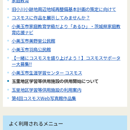
家庭教育
旧小川小跡地周辺地域再整備基本計画の策定に向けて
コスモスに作品を展示してみませんか？
小美玉市家庭教育学級だより「あるひ」・茨城県家庭教
育応援ナビ
小美玉市美野里公民館
小美玉市羽鳥公民館
【一緒にコスモスを盛り上げよう！】コスモスサポータ
ー大募集!!
小美玉市生涯学習センター コスモス
玉里地区学習等供用施設の供用開始について
玉里地区学習等供用施設の利用案内
第4回コスモスWeb写真館作品集
よく利用されるメニュー