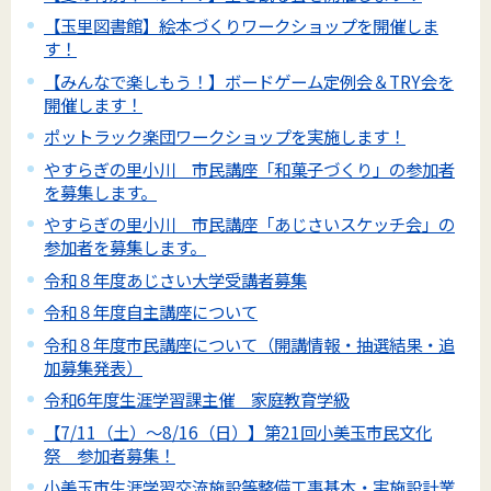
【玉里図書館】絵本づくりワークショップを開催しま
す！
【みんなで楽しもう！】ボードゲーム定例会＆TRY会を
開催します！
ポットラック楽団ワークショップを実施します！
やすらぎの里小川 市民講座「和菓子づくり」の参加者
を募集します。
やすらぎの里小川 市民講座「あじさいスケッチ会」の
参加者を募集します。
令和８年度あじさい大学受講者募集
令和８年度自主講座について
令和８年度市民講座について（開講情報・抽選結果・追
加募集発表）
令和6年度生涯学習課主催 家庭教育学級
【7/11（土）～8/16（日）】第21回小美玉市民文化
祭 参加者募集！
小美玉市生涯学習交流施設等整備工事基本・実施設計業