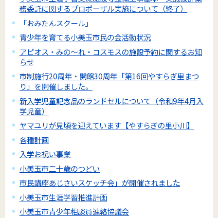
務委託に関するプロポーザル実施について（終了）
「おみたんスクール」
青少年を育てる小美玉市民の会活動状況
アピオス・みの～れ・コスモスの施設予約に関するお知
らせ
市制施行20周年・開館30周年「第16回やすらぎ里まつ
り」を開催しました。
新入学児童記念品のランドセルについて（令和9年4月入
学児童）
ヤマユリが見頃を迎えています【やすらぎの里小川】
各種計画
入学お祝い事業
小美玉市二十歳のつどい
市民講座あじさいスケッチ会」が開催されました
小美玉市生涯学習推進計画
小美玉市青少年相談員連絡協議会