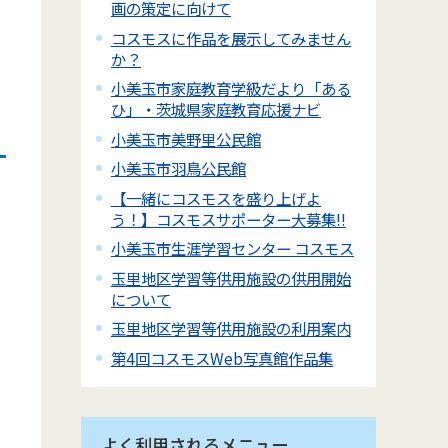
画の策定に向けて
コスモスに作品を展示してみません
か？
小美玉市家庭教育学級だより「ある
ひ」・茨城県家庭教育応援ナビ
小美玉市美野里公民館
小美玉市羽鳥公民館
【一緒にコスモスを盛り上げよ
う！】コスモスサポーター大募集!!
小美玉市生涯学習センター コスモス
玉里地区学習等供用施設の供用開始
について
玉里地区学習等供用施設の利用案内
第4回コスモスWeb写真館作品集
よく利用されるメニュー