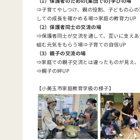
（1）保護者のための
(
集団での
)
学びの場
⇒子育てやしつけ、親の役割、子どもの心の
しての成長を確かめる場⇒家庭の教育力
UP
（2）保護者同士の交流の場
⇒保護者同士が交流を通して、互いに支えあ
組む元気をもらう場⇒子育ての自信UP
（3）親子の交流の場
⇒家庭での親子交流とは違ったものが見え、
⇒親子の絆UP
【小美玉市家庭教育学級の様子】