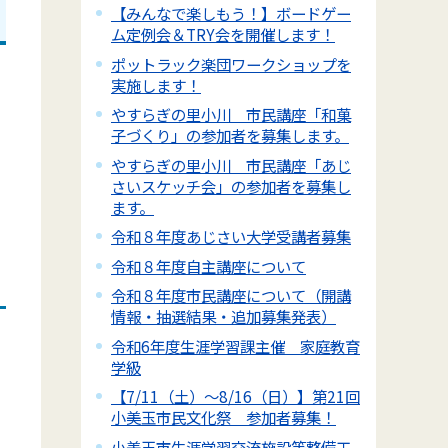
【みんなで楽しもう！】ボードゲー
ム定例会＆TRY会を開催します！
ポットラック楽団ワークショップを
実施します！
やすらぎの里小川 市民講座「和菓
子づくり」の参加者を募集します。
やすらぎの里小川 市民講座「あじ
さいスケッチ会」の参加者を募集し
ます。
令和８年度あじさい大学受講者募集
令和８年度自主講座について
令和８年度市民講座について（開講
情報・抽選結果・追加募集発表）
令和6年度生涯学習課主催 家庭教育
学級
【7/11（土）～8/16（日）】第21回
小美玉市民文化祭 参加者募集！
小美玉市生涯学習交流施設等整備工