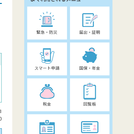
緊急・防災
届出・証明
スマート申請
国保・年金
税金
回覧板
日
0