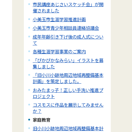
市民講座あじさいスケッチ会」が開
催されました
小美玉市生涯学習推進計画
小美玉市青少年相談員連絡協議会
成年年齢引き下げ後の成人式につい
て
各種生涯学習事業のご案内
「ぴかぴかなみらい」イラストを募
集しました
「旧小川小跡地周辺地域再整備基本
計画」を策定しました。
おみたまっ子！正しい手洗い推進プ
ロジェクト
コスモスに作品を展示してみません
か？
家庭教育
旧小川小跡地周辺地域再整備基本計