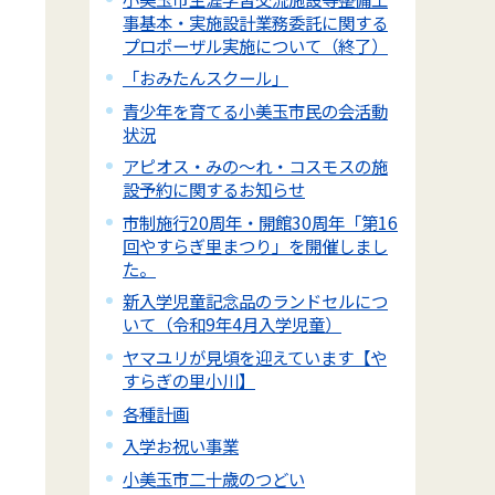
事基本・実施設計業務委託に関する
プロポーザル実施について（終了）
「おみたんスクール」
青少年を育てる小美玉市民の会活動
状況
アピオス・みの～れ・コスモスの施
設予約に関するお知らせ
市制施行20周年・開館30周年「第16
回やすらぎ里まつり」を開催しまし
た。
新入学児童記念品のランドセルにつ
いて（令和9年4月入学児童）
ヤマユリが見頃を迎えています【や
すらぎの里小川】
各種計画
入学お祝い事業
小美玉市二十歳のつどい