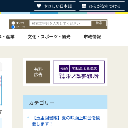
やさしい日本語
ひらがなをつける
すべて
ページ
PDF
ID
事・産業
文化・スポーツ・観光
市政情報
有料
広告
カテゴリー
7
【玉里図書館】夏の映画上映会を開
催します！