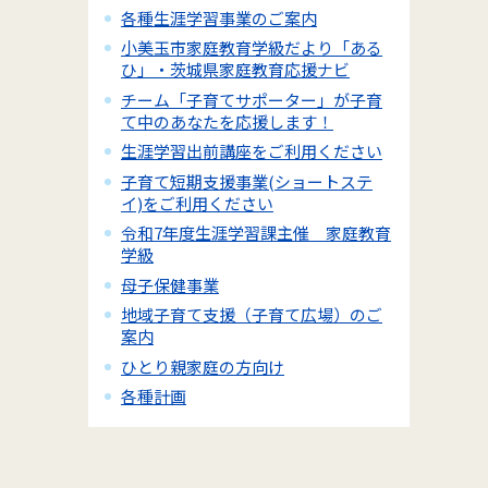
各種生涯学習事業のご案内
小美玉市家庭教育学級だより「ある
ひ」・茨城県家庭教育応援ナビ
チーム「子育てサポーター」が子育
て中のあなたを応援します！
生涯学習出前講座をご利用ください
子育て短期支援事業(ショートステ
イ)をご利用ください
令和7年度生涯学習課主催 家庭教育
学級
母子保健事業
地域子育て支援（子育て広場）のご
案内
ひとり親家庭の方向け
各種計画