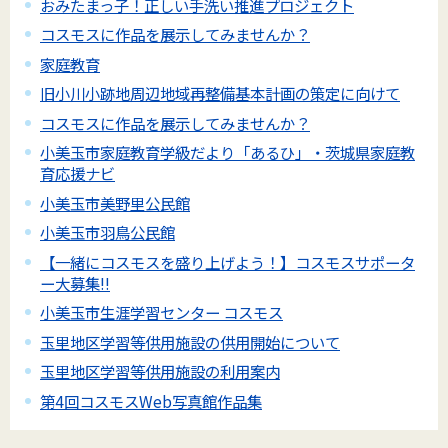
おみたまっ子！正しい手洗い推進プロジェクト
コスモスに作品を展示してみませんか？
家庭教育
旧小川小跡地周辺地域再整備基本計画の策定に向けて
コスモスに作品を展示してみませんか？
小美玉市家庭教育学級だより「あるひ」・茨城県家庭教
育応援ナビ
小美玉市美野里公民館
小美玉市羽鳥公民館
【一緒にコスモスを盛り上げよう！】コスモスサポータ
ー大募集!!
小美玉市生涯学習センター コスモス
玉里地区学習等供用施設の供用開始について
玉里地区学習等供用施設の利用案内
第4回コスモスWeb写真館作品集