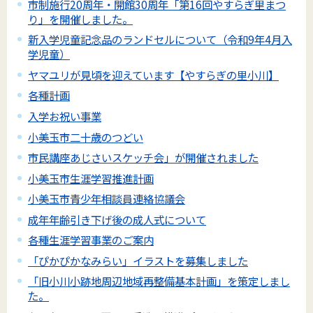
市制施行20周年・開館30周年「第16回やすらぎ里まつ
り」を開催しました。
新入学児童記念品のランドセルについて（令和9年4月入
学児童）
ヤマユリが見頃を迎えています【やすらぎの里小川】
各種計画
入学お祝い事業
小美玉市二十歳のつどい
市民講座あじさいスケッチ会」が開催されました
小美玉市生涯学習推進計画
小美玉市青少年相談員連絡協議会
成年年齢引き下げ後の成人式について
各種生涯学習事業のご案内
「ぴかぴかなみらい」イラストを募集しました
「旧小川小跡地周辺地域再整備基本計画」を策定しまし
た。