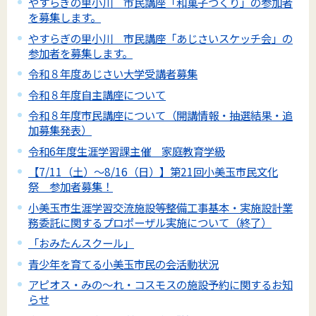
やすらぎの里小川 市民講座「和菓子づくり」の参加者
を募集します。
やすらぎの里小川 市民講座「あじさいスケッチ会」の
参加者を募集します。
令和８年度あじさい大学受講者募集
令和８年度自主講座について
令和８年度市民講座について（開講情報・抽選結果・追
加募集発表）
令和6年度生涯学習課主催 家庭教育学級
【7/11（土）～8/16（日）】第21回小美玉市民文化
祭 参加者募集！
小美玉市生涯学習交流施設等整備工事基本・実施設計業
務委託に関するプロポーザル実施について（終了）
「おみたんスクール」
青少年を育てる小美玉市民の会活動状況
アピオス・みの～れ・コスモスの施設予約に関するお知
らせ