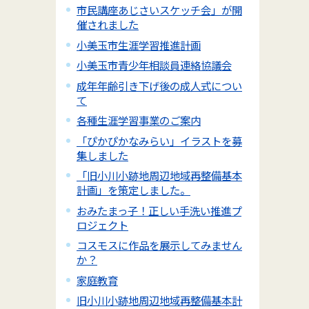
市民講座あじさいスケッチ会」が開
催されました
小美玉市生涯学習推進計画
小美玉市青少年相談員連絡協議会
成年年齢引き下げ後の成人式につい
て
各種生涯学習事業のご案内
「ぴかぴかなみらい」イラストを募
集しました
「旧小川小跡地周辺地域再整備基本
計画」を策定しました。
おみたまっ子！正しい手洗い推進プ
ロジェクト
コスモスに作品を展示してみません
か？
家庭教育
旧小川小跡地周辺地域再整備基本計