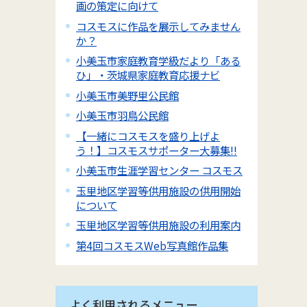
画の策定に向けて
コスモスに作品を展示してみません
か？
小美玉市家庭教育学級だより「ある
ひ」・茨城県家庭教育応援ナビ
小美玉市美野里公民館
小美玉市羽鳥公民館
【一緒にコスモスを盛り上げよ
う！】コスモスサポーター大募集!!
小美玉市生涯学習センター コスモス
玉里地区学習等供用施設の供用開始
について
玉里地区学習等供用施設の利用案内
第4回コスモスWeb写真館作品集
よく利用されるメニュー