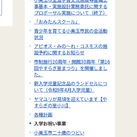
事基本・実施設計業務委託に関する
プロポーザル実施について（終了）
「おみたんスクール」
青少年を育てる小美玉市民の会活動
状況
アピオス・みの～れ・コスモスの施
設予約に関するお知らせ
市制施行20周年・開館30周年「第16
回やすらぎ里まつり」を開催しまし
た。
新入学児童記念品のランドセルにつ
いて（令和9年4月入学児童）
ヤマユリが見頃を迎えています【や
すらぎの里小川】
各種計画
入学お祝い事業
小美玉市二十歳のつどい