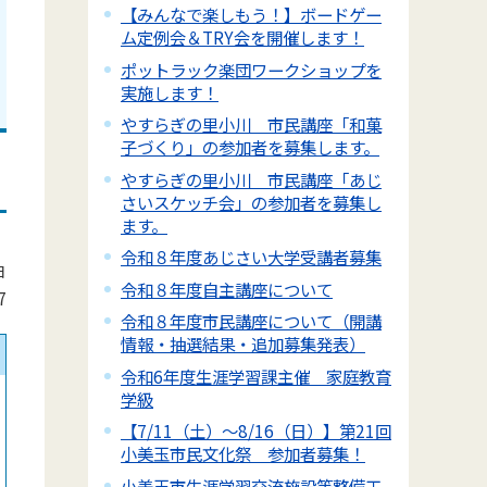
【みんなで楽しもう！】ボードゲー
ム定例会＆TRY会を開催します！
ポットラック楽団ワークショップを
実施します！
やすらぎの里小川 市民講座「和菓
子づくり」の参加者を募集します。
やすらぎの里小川 市民講座「あじ
さいスケッチ会」の参加者を募集し
ます。
令和８年度あじさい大学受講者募集
日
令和８年度自主講座について
7
令和８年度市民講座について（開講
情報・抽選結果・追加募集発表）
令和6年度生涯学習課主催 家庭教育
学級
【7/11（土）～8/16（日）】第21回
小美玉市民文化祭 参加者募集！
小美玉市生涯学習交流施設等整備工