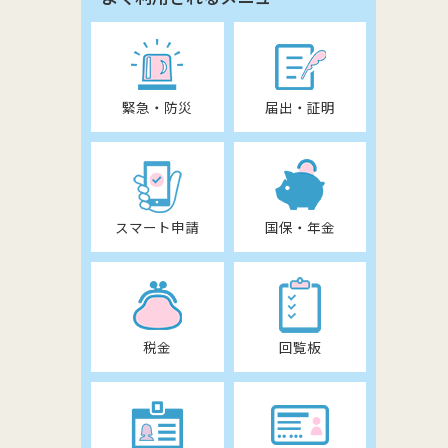
緊急・防災
届出・証明
スマート申請
国保・年金
税金
回覧板