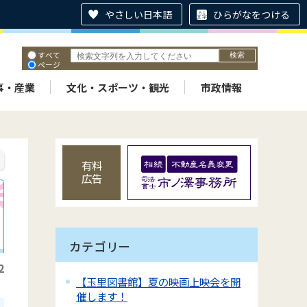
やさしい日本語
ひらがなをつける
すべて
ページ
PDF
ID
事・産業
文化・スポーツ・観光
市政情報
有料
広告
カテゴリー
2
【玉里図書館】夏の映画上映会を開
催します！