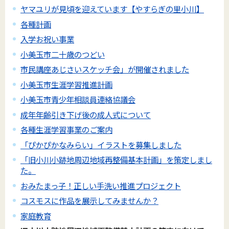
ヤマユリが見頃を迎えています【やすらぎの里小川】
各種計画
入学お祝い事業
小美玉市二十歳のつどい
市民講座あじさいスケッチ会」が開催されました
小美玉市生涯学習推進計画
小美玉市青少年相談員連絡協議会
成年年齢引き下げ後の成人式について
各種生涯学習事業のご案内
「ぴかぴかなみらい」イラストを募集しました
「旧小川小跡地周辺地域再整備基本計画」を策定しまし
た。
おみたまっ子！正しい手洗い推進プロジェクト
コスモスに作品を展示してみませんか？
家庭教育