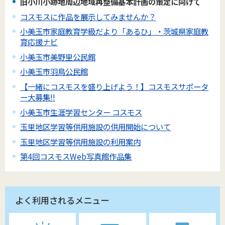
旧小川小跡地周辺地域再整備基本計画の策定に向けて
コスモスに作品を展示してみませんか？
小美玉市家庭教育学級だより「あるひ」・茨城県家庭教
育応援ナビ
小美玉市美野里公民館
小美玉市羽鳥公民館
【一緒にコスモスを盛り上げよう！】コスモスサポータ
ー大募集!!
小美玉市生涯学習センター コスモス
玉里地区学習等供用施設の供用開始について
玉里地区学習等供用施設の利用案内
第4回コスモスWeb写真館作品集
よく利用されるメニュー