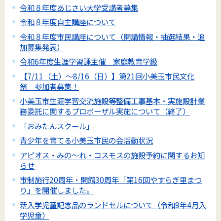
令和８年度あじさい大学受講者募集
令和８年度自主講座について
令和８年度市民講座について（開講情報・抽選結果・追
加募集発表）
令和6年度生涯学習課主催 家庭教育学級
【7/11（土）～8/16（日）】第21回小美玉市民文化
祭 参加者募集！
小美玉市生涯学習交流施設等整備工事基本・実施設計業
務委託に関するプロポーザル実施について（終了）
「おみたんスクール」
青少年を育てる小美玉市民の会活動状況
アピオス・みの～れ・コスモスの施設予約に関するお知
らせ
市制施行20周年・開館30周年「第16回やすらぎ里まつ
り」を開催しました。
新入学児童記念品のランドセルについて（令和9年4月入
学児童）