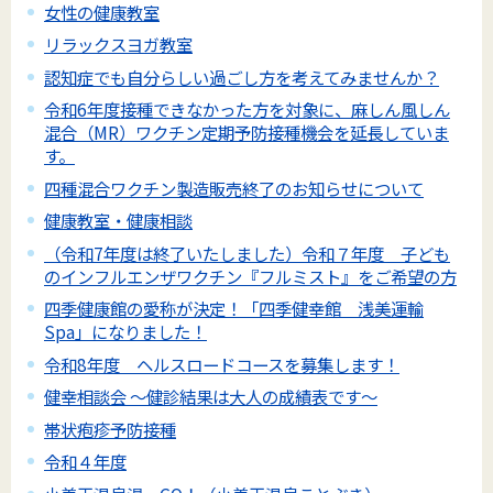
女性の健康教室
リラックスヨガ教室
認知症でも自分らしい過ごし方を考えてみませんか？
令和6年度接種できなかった方を対象に、麻しん風しん
混合（MR）ワクチン定期予防接種機会を延長していま
す。
四種混合ワクチン製造販売終了のお知らせについて
健康教室・健康相談
（令和7年度は終了いたしました）令和７年度 子ども
のインフルエンザワクチン『フルミスト』をご希望の方
四季健康館の愛称が決定！「四季健幸館 浅美運輸
Spa」になりました！
令和8年度 ヘルスロードコースを募集します！
健幸相談会 ～健診結果は大人の成績表です～
帯状疱疹予防接種
令和４年度