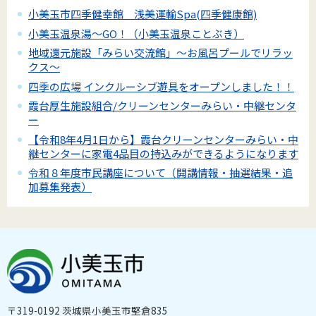
小美玉市四季健幸館 浅美運輸Spa(四季健康館)
小美玉温泉湯～GO！（小美玉温泉ことぶき）
地域還元施設「みらい交流館」～お風呂プールでリラッ
クス～
四季の広場 インクルーシブ遊具をオープンしました！！
霞台厚生施設組合/クリーンセンターみらい・中継センタ
ー
【令和8年4月1日から】霞台クリーンセンターみらい・中
継センターに家電4品目の持込みができるようになります
令和８年度市民講座について（開講情報・抽選結果・追
加募集発表）
〒319-0192 茨城県小美玉市堅倉835