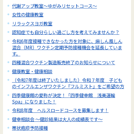
代謝アップ教室～ゆがみリセットコース～
女性の健康教室
リラックスヨガ教室
認知症でも自分らしい過ごし方を考えてみませんか？
令和6年度接種できなかった方を対象に、麻しん風しん
混合（MR）ワクチン定期予防接種機会を延長していま
す。
四種混合ワクチン製造販売終了のお知らせについて
健康教室・健康相談
（令和7年度は終了いたしました）令和７年度 子ども
のインフルエンザワクチン『フルミスト』をご希望の方
四季健康館の愛称が決定！「四季健幸館 浅美運輸
Spa」になりました！
令和8年度 ヘルスロードコースを募集します！
健幸相談会 ～健診結果は大人の成績表です～
帯状疱疹予防接種