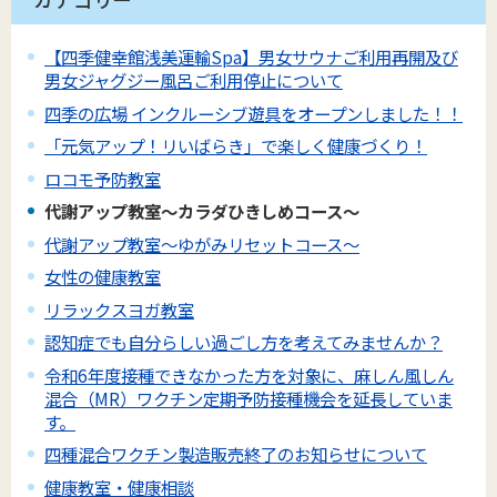
【四季健幸館浅美運輸Spa】男女サウナご利用再開及び
男女ジャグジー風呂ご利用停止について
四季の広場 インクルーシブ遊具をオープンしました！！
「元気アップ！リいばらき」で楽しく健康づくり！
ロコモ予防教室
代謝アップ教室～カラダひきしめコース～
代謝アップ教室～ゆがみリセットコース～
女性の健康教室
リラックスヨガ教室
認知症でも自分らしい過ごし方を考えてみませんか？
令和6年度接種できなかった方を対象に、麻しん風しん
混合（MR）ワクチン定期予防接種機会を延長していま
す。
四種混合ワクチン製造販売終了のお知らせについて
健康教室・健康相談