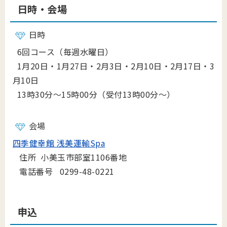
日時・会場
日時
6回コース（毎週水曜日）
1⽉20⽇‧1⽉27⽇‧2⽉3⽇‧2⽉10⽇‧2⽉17⽇‧3
⽉10⽇
13時30分～15時00分（受付13時00分～）
会場
四季健幸館 浅美運輸Spa
住所 小美玉市部室1106番地
電話番号 0299-48-0221
申込