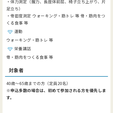
‧体⼒測定（握⼒、⻑座体前屈、椅⼦⽴ち上がり、⽚
⾜⽴ち）
‧⾻密度測定 ウォーキング‧筋トレ 等 ⾻‧筋⾁をつ
くる⾷事 等
運動
ウォーキング‧筋トレ 等
栄養講話
⾻‧筋⾁をつくる⾷事 等
対象者
40歳～65歳までの方（定員20名）
※申込多数の場合は、初めて参加される方を優先しま
す。