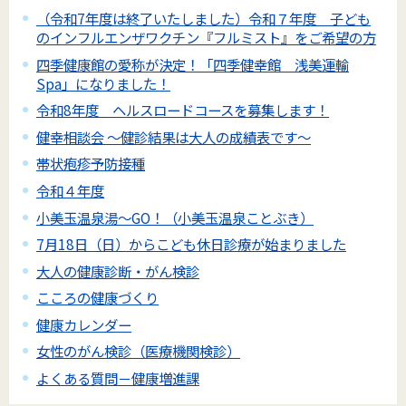
（令和7年度は終了いたしました）令和７年度 子ども
のインフルエンザワクチン『フルミスト』をご希望の方
四季健康館の愛称が決定！「四季健幸館 浅美運輸
Spa」になりました！
令和8年度 ヘルスロードコースを募集します！
健幸相談会 ～健診結果は大人の成績表です～
帯状疱疹予防接種
令和４年度
小美玉温泉湯～GO！（小美玉温泉ことぶき）
7月18日（日）からこども休日診療が始まりました
大人の健康診断・がん検診
こころの健康づくり
健康カレンダー
女性のがん検診（医療機関検診）
よくある質問－健康増進課