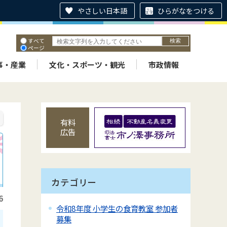
やさしい日本語
ひらがなをつける
すべて
ページ
PDF
ID
事・産業
文化・スポーツ・観光
市政情報
有料
広告
カテゴリー
6
令和8年度 小学生の食育教室 参加者
募集