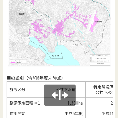
■施設別（令和6年度末時点）
特定環境保全
施設区分
公共下水道
公共下水道
整備予定面積 ＊1
1,330ha
285
供用開始
平成5年度
平成15