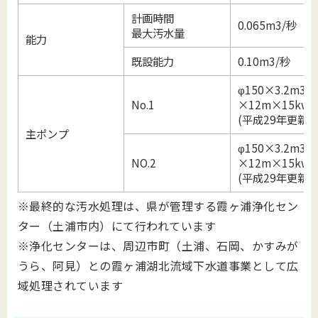
計画時間
0.065m
3
/
秒
最大汚水量
能力
既設能力
0.10m
3
/
秒
φ150×3.2m
3
/
No.1
×12m×15kw
(
平成
29
年更新
)
主ポンプ
φ150×3.2m
3
/
NO.2
×12m×15kw
(
平成
29
年更新
)
※最終的な汚水処理は、県が管理する霞ヶ浦浄化セン
ター（土浦市内）にて行われています
※浄化センターは、周辺市町（土浦、石岡、かすみが
うら、阿見）との霞ヶ浦湖北流域下水道事業として広
域処理されています