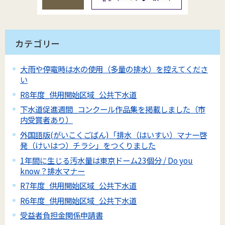
カテゴリー
大雨や停電時は水の使用（多量の排水）を控えてくださ
い
R8年度_供用開始区域_公共下水道
下水道促進週間_コンクール作品集を掲載しました（市
内受賞者あり）
外国語版(がいこくごばん)「排水（はいすい）マナー啓
発（けいはつ）チラシ」をつくりました
1年間に生じる汚水量は東京ドーム23個分 / Do you
know？排水マナー
R7年度_供用開始区域_公共下水道
R6年度_供用開始区域_公共下水道
受益者負担金関係申請書