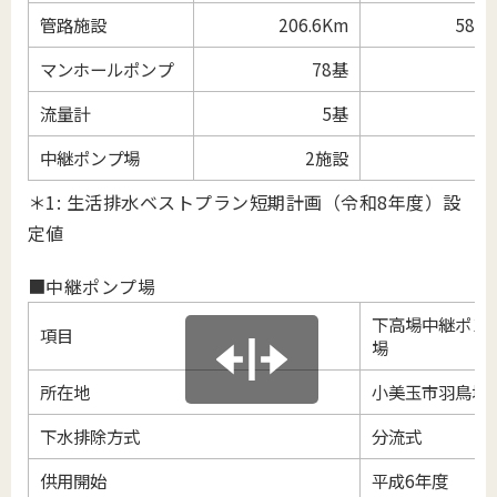
管路施設
206.6Km
58.2
マンホールポンプ
78基
2
流量計
5基
中継ポンプ場
2施設
＊1: 生活排水ベストプラン短期計画（令和8年度）設
定値
■中継ポンプ場
下高場
中継ポン
項目
場
所在地
小美玉市羽鳥地
下水排除方式
分流式
供用開始
平成
6
年度