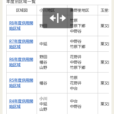
年度別区域一覧
区域図
小川地区
美野里地区
玉里地
竹原
R8年度供用開
野田
竹原下郷
栗又四
始区域
中野谷
R7年度供用開
中野谷
中延
栗又四
始区域
竹原下郷
野田
花野井
R6年度供用開
幡谷
中野谷
栗又四
始区域
山野
竹原下郷
竹原
R5年度供用開
幡谷
花野井
栗又四
始区域
中台
小川
R4年度供用開
中台
中延
栗又四
始区域
中野谷
山野