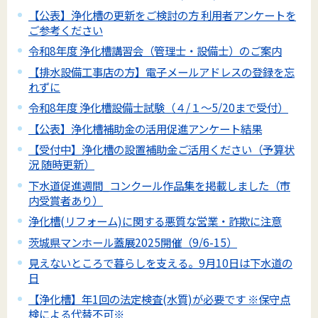
【公表】浄化槽の更新をご検討の方 利用者アンケートを
ご参考ください
令和8年度 浄化槽講習会（管理士・設備士）のご案内
【排水設備工事店の方】電子メールアドレスの登録を忘
れずに
令和8年度 浄化槽設備士試験（４/１～5/20まで受付）
【公表】浄化槽補助金の活用促進アンケート結果
【受付中】浄化槽の設置補助金ご活用ください（予算状
況 随時更新）
下水道促進週間_コンクール作品集を掲載しました（市
内受賞者あり）
浄化槽(リフォーム)に関する悪質な営業・詐欺に注意
茨城県マンホール蓋展2025開催（9/6-15）
見えないところで暮らしを支える。9月10日は下水道の
日
【浄化槽】年1回の法定検査(水質)が必要です ※保守点
検による代替不可※