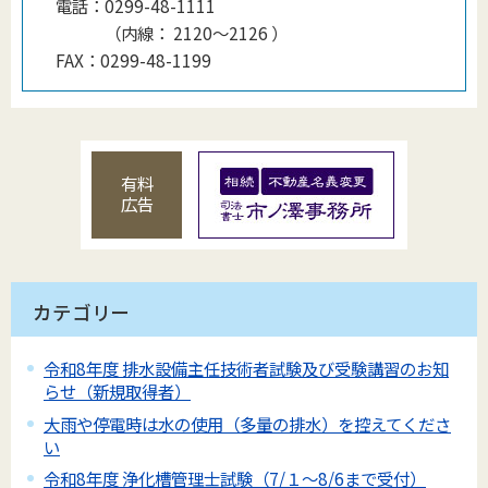
電話：
0299-48-1111
（
内線
：
2120〜2126
）
FAX：
0299-48-1199
有料
広告
カテゴリー
令和8年度 排水設備主任技術者試験及び受験講習のお知
らせ（新規取得者）
大雨や停電時は水の使用（多量の排水）を控えてくださ
い
令和8年度 浄化槽管理士試験（7/１～8/6まで受付）