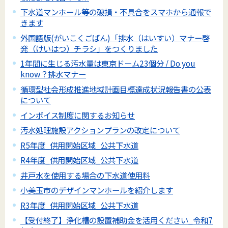
下水道マンホール等の破損・不具合をスマホから通報で
きます
外国語版(がいこくごばん)「排水（はいすい）マナー啓
発（けいはつ）チラシ」をつくりました
1年間に生じる汚水量は東京ドーム23個分 / Do you
know？排水マナー
循環型社会形成推進地域計画目標達成状況報告書の公表
について
インボイス制度に関するお知らせ
汚水処理施設アクションプランの改定について
R5年度_供用開始区域_公共下水道
R4年度_供用開始区域_公共下水道
井戸水を使用する場合の下水道使用料
小美玉市のデザインマンホールを紹介します
R3年度_供用開始区域_公共下水道
【受付終了】浄化槽の設置補助金を活用ください_令和7