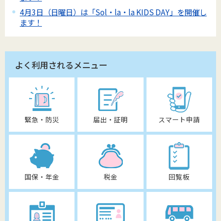
4月3日（日曜日）は「Sol・la・la KIDS DAY」を開催し
ます！
よく利用されるメニュー
緊急・防災
届出・証明
スマート申請
国保・年金
税金
回覧板