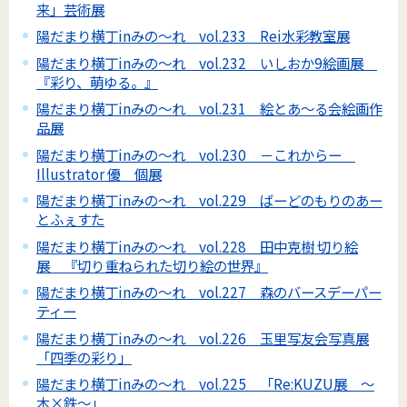
来」芸術展
陽だまり横丁inみの～れ vol.233 Rei水彩教室展
陽だまり横丁inみの～れ vol.232 いしおか9絵画展
『彩り、萌ゆる。』
陽だまり横丁inみの～れ vol.231 絵とあ～る会絵画作
品展
陽だまり横丁inみの～れ vol.230 －これからー
Illustrator 優 個展
陽だまり横丁inみの～れ vol.229 ばーどのもりのあー
とふぇすた
陽だまり横丁inみの～れ vol.228 田中克樹 切り絵
展 『切り重ねられた切り絵の世界』
陽だまり横丁inみの～れ vol.227 森のバースデーパー
ティー
陽だまり横丁inみの～れ vol.226 玉里写友会写真展
「四季の彩り」
陽だまり横丁inみの～れ vol.225 「Re:KUZU展 ～
木×鉄～」