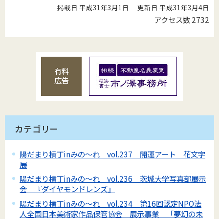
掲載日 平成31年3月1日
更新日 平成31年3月4日
アクセス数
2732
有料
広告
カテゴリー
陽だまり横丁inみの～れ vol.237 開運アート 花文字
展
陽だまり横丁inみの～れ vol.236 茨城大学写真部展示
会 『ダイヤモンドレンズ』
陽だまり横丁inみの～れ vol.234 第16回認定NPO法
人全国日本美術家作品保管協会 展示事業 「夢幻の未