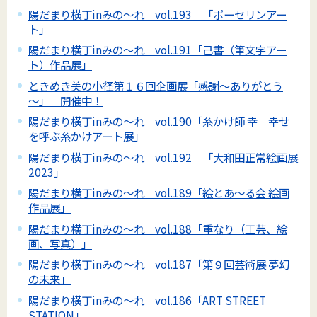
陽だまり横丁inみの～れ vol.193 「ポーセリンアー
ト」
陽だまり横丁inみの～れ vol.191「己書（筆文字アー
ト）作品展」
ときめき美の小径第１６回企画展「感謝～ありがとう
～」 開催中！
陽だまり横丁inみの～れ vol.190「糸かけ師 幸 幸せ
を呼ぶ糸かけアート展」
陽だまり横丁inみの～れ vol.192 「大和田正常絵画展
2023」
陽だまり横丁inみの～れ vol.189「絵とあ～る会 絵画
作品展」
陽だまり横丁inみの～れ vol.188「重なり（工芸、絵
画、写真）」
陽だまり横丁inみの～れ vol.187「第９回芸術展 夢幻
の未来」
陽だまり横丁inみの～れ vol.186「ART STREET
STATION」