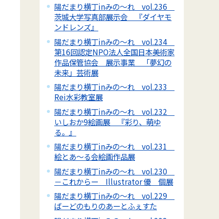
陽だまり横丁inみの～れ vol.236
茨城大学写真部展示会 『ダイヤモ
ンドレンズ』
陽だまり横丁inみの～れ vol.234
第16回認定NPO法人全国日本美術家
作品保管協会 展示事業 「夢幻の
未来」芸術展
陽だまり横丁inみの～れ vol.233
Rei水彩教室展
陽だまり横丁inみの～れ vol.232
いしおか9絵画展 『彩り、萌ゆ
る。』
陽だまり横丁inみの～れ vol.231
絵とあ～る会絵画作品展
陽だまり横丁inみの～れ vol.230
－これからー Illustrator 優 個展
陽だまり横丁inみの～れ vol.229
ばーどのもりのあーとふぇすた