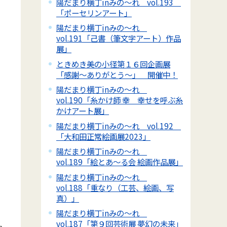
陽だまり横丁inみの～れ vol.193
「ポーセリンアート」
陽だまり横丁inみの～れ
vol.191「己書（筆文字アート）作品
展」
ときめき美の小径第１６回企画展
「感謝～ありがとう～」 開催中！
陽だまり横丁inみの～れ
vol.190「糸かけ師 幸 幸せを呼ぶ糸
かけアート展」
陽だまり横丁inみの～れ vol.192
「大和田正常絵画展2023」
陽だまり横丁inみの～れ
vol.189「絵とあ～る会 絵画作品展」
陽だまり横丁inみの～れ
vol.188「重なり（工芸、絵画、写
真）」
陽だまり横丁inみの～れ
vol.187「第９回芸術展 夢幻の未来」