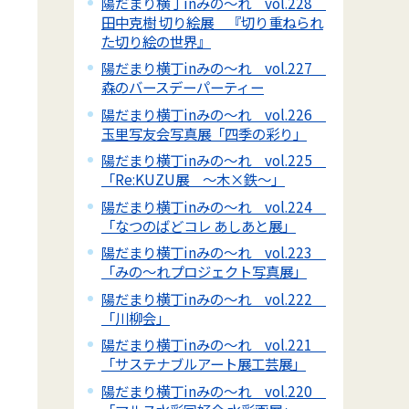
陽だまり横丁inみの～れ vol.228
田中克樹 切り絵展 『切り重ねられ
た切り絵の世界』
陽だまり横丁inみの～れ vol.227
森のバースデーパーティー
陽だまり横丁inみの～れ vol.226
玉里写友会写真展「四季の彩り」
陽だまり横丁inみの～れ vol.225
「Re:KUZU展 ～木×鉄～」
陽だまり横丁inみの～れ vol.224
「なつのばどコレ あしあと展」
陽だまり横丁inみの～れ vol.223
「みの～れプロジェクト写真展」
陽だまり横丁inみの～れ vol.222
「川柳会」
陽だまり横丁inみの～れ vol.221
「サステナブルアート展工芸展」
陽だまり横丁inみの～れ vol.220