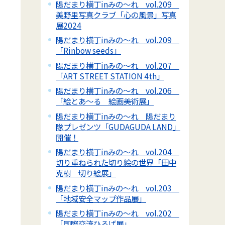
陽だまり横丁inみの～れ vol.209
美野里写真クラブ「心の風景」写真
展2024
陽だまり横丁inみの～れ vol.209
「Rinbow seeds」
陽だまり横丁inみの～れ vol.207
「ART STREET STATION 4th」
陽だまり横丁inみの～れ vol.206
「絵とあ～る 絵画美術展」
陽だまり横丁inみの～れ 陽だまり
隊プレゼンツ「GUDAGUDA LAND」
開催！
陽だまり横丁inみの～れ vol.204
切り重ねられた切り絵の世界「田中
克樹 切り絵展」
陽だまり横丁inみの～れ vol.203
「地域安全マップ作品展」
陽だまり横丁inみの～れ vol.202
「国際交流ひろば展」