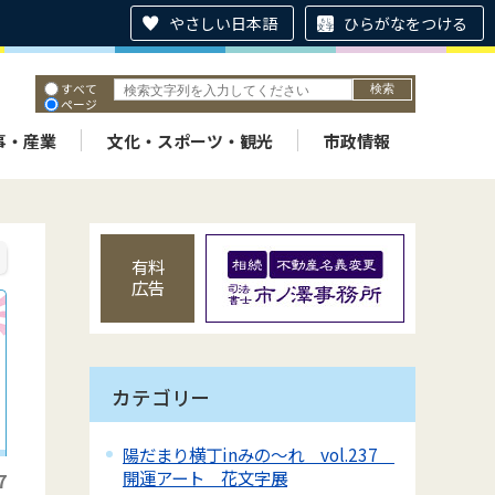
やさしい日本語
ひらがなをつける
すべて
ページ
PDF
ID
事・産業
文化・スポーツ・観光
市政情報
有料
広告
カテゴリー
陽だまり横丁inみの～れ vol.237
開運アート 花文字展
7