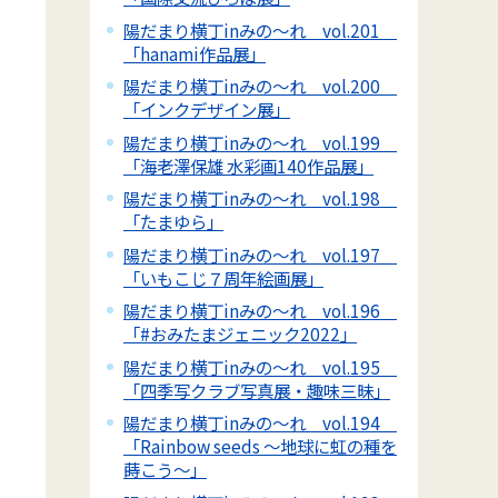
陽だまり横丁inみの～れ vol.201
「hanami作品展」
陽だまり横丁inみの～れ vol.200
「インクデザイン展」
陽だまり横丁inみの～れ vol.199
「海老澤保雄 水彩画140作品展」
陽だまり横丁inみの～れ vol.198
「たまゆら」
陽だまり横丁inみの～れ vol.197
「いもこじ７周年絵画展」
陽だまり横丁inみの～れ vol.196
「#おみたまジェニック2022」
陽だまり横丁inみの～れ vol.195
「四季写クラブ写真展・趣味三昧」
陽だまり横丁inみの～れ vol.194
「Rainbow seeds ～地球に虹の種を
蒔こう～」