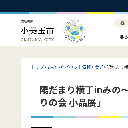
暮
トップ
>
みの〜れイベント情報
>
美術
> 陽だまり横
陽だまり横丁inみの～れ
りの会 小品展」