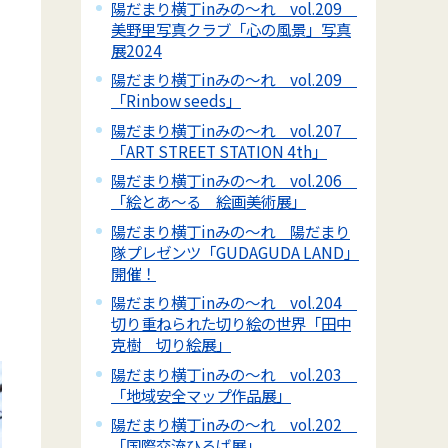
陽だまり横丁inみの～れ vol.209
美野里写真クラブ「心の風景」写真
展2024
陽だまり横丁inみの～れ vol.209
「Rinbow seeds」
陽だまり横丁inみの～れ vol.207
「ART STREET STATION 4th」
陽だまり横丁inみの～れ vol.206
「絵とあ～る 絵画美術展」
陽だまり横丁inみの～れ 陽だまり
隊プレゼンツ「GUDAGUDA LAND」
開催！
陽だまり横丁inみの～れ vol.204
切り重ねられた切り絵の世界「田中
克樹 切り絵展」
陽だまり横丁inみの～れ vol.203
「地域安全マップ作品展」
陽だまり横丁inみの～れ vol.202
「国際交流ひろば展」