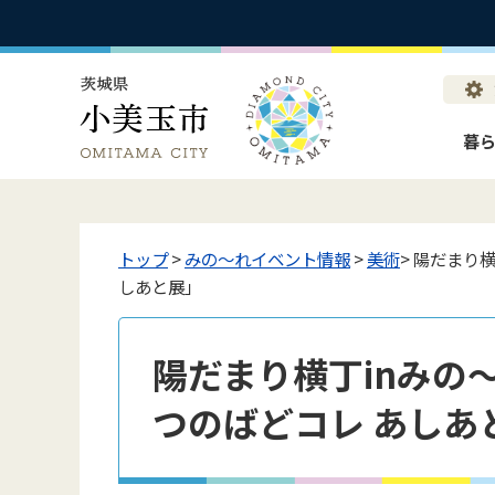
暮
トップ
>
みの〜れイベント情報
>
美術
> 陽だまり横
しあと展」
陽だまり横丁inみの～れ
つのばどコレ あしあ