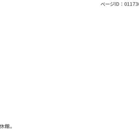
ページID：01173
休館。