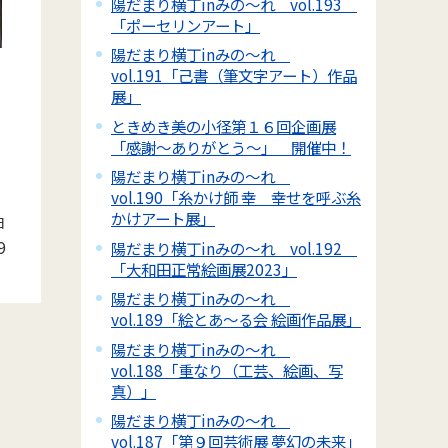
陽だまり横丁inみの～れ vol.193
「ポーセリンアート」
陽だまり横丁inみの～れ
vol.191「己書（筆文字アート）作品
展」
ときめき美の小径第１６回企画展
「感謝～ありがとう～」 開催中！
陽だまり横丁inみの～れ
vol.190「糸かけ師 幸 幸せを呼ぶ糸
かけアート展」
日
9
陽だまり横丁inみの～れ vol.192
「大和田正常絵画展2023」
陽だまり横丁inみの～れ
vol.189「絵とあ～る会 絵画作品展」
陽だまり横丁inみの～れ
vol.188「重なり（工芸、絵画、写
真）」
陽だまり横丁inみの～れ
vol.187「第９回芸術展 夢幻の未来」