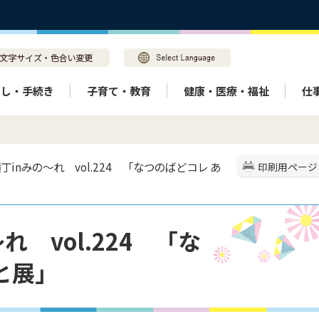
らし・手続き
子育て・教育
健康・医療・福祉
仕
丁inみの～れ vol.224 「なつのばどコレ あ
印刷用ページ
 vol.224 「な
と展」