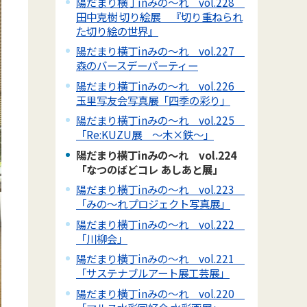
陽だまり横丁inみの～れ vol.228
田中克樹 切り絵展 『切り重ねられ
た切り絵の世界』
陽だまり横丁inみの～れ vol.227
森のバースデーパーティー
陽だまり横丁inみの～れ vol.226
玉里写友会写真展「四季の彩り」
陽だまり横丁inみの～れ vol.225
「Re:KUZU展 ～木×鉄～」
陽だまり横丁inみの～れ vol.224
「なつのばどコレ あしあと展」
陽だまり横丁inみの～れ vol.223
「みの～れプロジェクト写真展」
陽だまり横丁inみの～れ vol.222
「川柳会」
陽だまり横丁inみの～れ vol.221
「サステナブルアート展工芸展」
陽だまり横丁inみの～れ vol.220