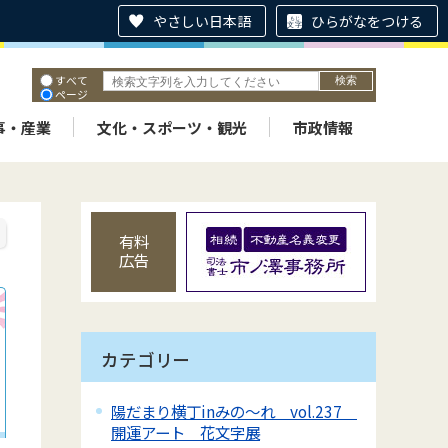
やさしい日本語
ひらがなをつける
すべて
ページ
PDF
ID
事・産業
文化・スポーツ・観光
市政情報
有料
広告
カテゴリー
陽だまり横丁inみの～れ vol.237
開運アート 花文字展