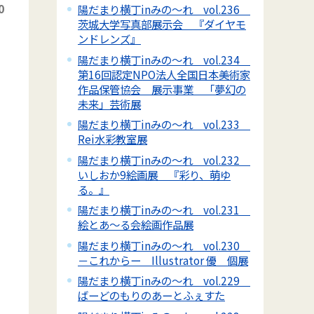
0
陽だまり横丁inみの～れ vol.236
茨城大学写真部展示会 『ダイヤモ
ンドレンズ』
陽だまり横丁inみの～れ vol.234
第16回認定NPO法人全国日本美術家
作品保管協会 展示事業 「夢幻の
未来」芸術展
陽だまり横丁inみの～れ vol.233
Rei水彩教室展
陽だまり横丁inみの～れ vol.232
いしおか9絵画展 『彩り、萌ゆ
る。』
陽だまり横丁inみの～れ vol.231
絵とあ～る会絵画作品展
陽だまり横丁inみの～れ vol.230
－これからー Illustrator 優 個展
陽だまり横丁inみの～れ vol.229
ばーどのもりのあーとふぇすた