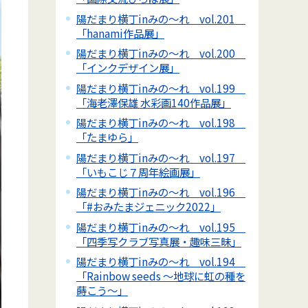
陽だまり横丁inみの～れ vol.201
「hanami作品展」
陽だまり横丁inみの～れ vol.200
「インクデザイン展」
陽だまり横丁inみの～れ vol.199
「海老澤保雄 水彩画140作品展」
陽だまり横丁inみの～れ vol.198
「たまゆら」
陽だまり横丁inみの～れ vol.197
「いもこじ７周年絵画展」
陽だまり横丁inみの～れ vol.196
「#おみたまジェニック2022」
陽だまり横丁inみの～れ vol.195
「四季写クラブ写真展・趣味三昧」
陽だまり横丁inみの～れ vol.194
「Rainbow seeds ～地球に虹の種を
蒔こう～」