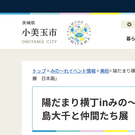
暮
トップ
>
みの〜れイベント情報
>
美術
> 陽だまり
展 日本画」
陽だまり横丁inみの～れ
島大千と仲間たち展