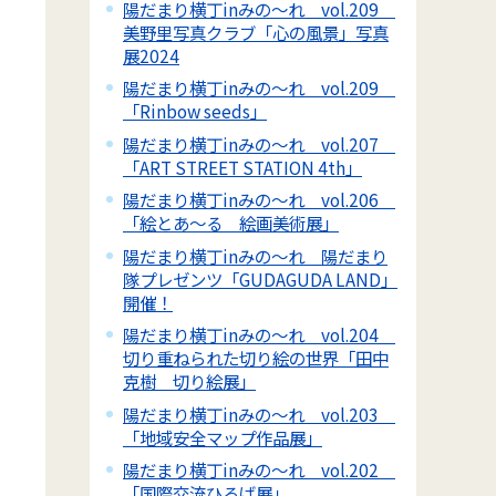
陽だまり横丁inみの～れ vol.209
美野里写真クラブ「心の風景」写真
展2024
陽だまり横丁inみの～れ vol.209
「Rinbow seeds」
陽だまり横丁inみの～れ vol.207
「ART STREET STATION 4th」
陽だまり横丁inみの～れ vol.206
「絵とあ～る 絵画美術展」
陽だまり横丁inみの～れ 陽だまり
隊プレゼンツ「GUDAGUDA LAND」
開催！
陽だまり横丁inみの～れ vol.204
切り重ねられた切り絵の世界「田中
克樹 切り絵展」
陽だまり横丁inみの～れ vol.203
「地域安全マップ作品展」
陽だまり横丁inみの～れ vol.202
「国際交流ひろば展」