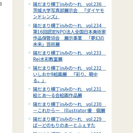
6
陽だまり横丁inみの～れ vol.236
茨城大学写真部展示会 『ダイヤモ
ンドレンズ』
陽だまり横丁inみの～れ vol.234
第16回認定NPO法人全国日本美術家
作品保管協会 展示事業 「夢幻の
未来」芸術展
陽だまり横丁inみの～れ vol.233
Rei水彩教室展
陽だまり横丁inみの～れ vol.232
いしおか9絵画展 『彩り、萌ゆ
る。』
陽だまり横丁inみの～れ vol.231
絵とあ～る会絵画作品展
陽だまり横丁inみの～れ vol.230
－これからー Illustrator 優 個展
陽だまり横丁inみの～れ vol.229
ばーどのもりのあーとふぇすた