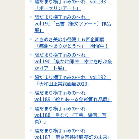
陽だまり横丁inみの～れ vol.193
「ポーセリンアート」
陽だまり横丁inみの～れ
vol.191「己書（筆文字アート）作品
展」
ときめき美の小径第１６回企画展
「感謝～ありがとう～」 開催中！
陽だまり横丁inみの～れ
vol.190「糸かけ師 幸 幸せを呼ぶ糸
かけアート展」
陽だまり横丁inみの～れ vol.192
「大和田正常絵画展2023」
陽だまり横丁inみの～れ
vol.189「絵とあ～る会 絵画作品展」
陽だまり横丁inみの～れ
vol.188「重なり（工芸、絵画、写
真）」
陽だまり横丁inみの～れ
vol.187「第９回芸術展 夢幻の未来」