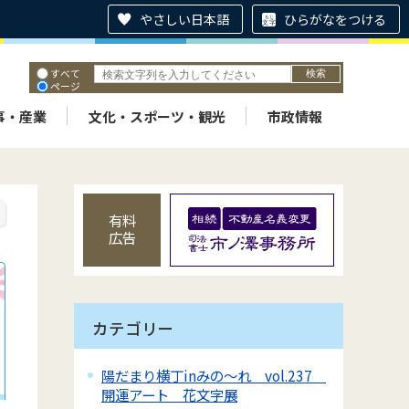
やさしい日本語
ひらがなをつける
すべて
ページ
PDF
ID
事・産業
文化・スポーツ・観光
市政情報
有料
広告
カテゴリー
陽だまり横丁inみの～れ vol.237
開運アート 花文字展