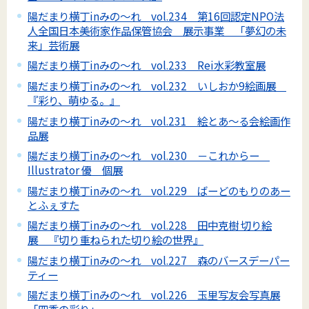
陽だまり横丁inみの～れ vol.234 第16回認定NPO法
人全国日本美術家作品保管協会 展示事業 「夢幻の未
来」芸術展
陽だまり横丁inみの～れ vol.233 Rei水彩教室展
陽だまり横丁inみの～れ vol.232 いしおか9絵画展
『彩り、萌ゆる。』
陽だまり横丁inみの～れ vol.231 絵とあ～る会絵画作
品展
陽だまり横丁inみの～れ vol.230 －これからー
Illustrator 優 個展
陽だまり横丁inみの～れ vol.229 ばーどのもりのあー
とふぇすた
陽だまり横丁inみの～れ vol.228 田中克樹 切り絵
展 『切り重ねられた切り絵の世界』
陽だまり横丁inみの～れ vol.227 森のバースデーパー
ティー
陽だまり横丁inみの～れ vol.226 玉里写友会写真展