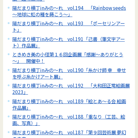
陽だまり横丁inみの～れ vol.194 「Rainbow seeds
～地球に虹の種を蒔こう～」
陽だまり横丁inみの～れ vol.193 「ポーセリンアー
ト」
陽だまり横丁inみの～れ vol.191「己書（筆文字アー
ト）作品展」
ときめき美の小径第１６回企画展「感謝～ありがとう
～」 開催中！
陽だまり横丁inみの～れ vol.190「糸かけ師 幸 幸せ
を呼ぶ糸かけアート展」
陽だまり横丁inみの～れ vol.192 「大和田正常絵画展
2023」
陽だまり横丁inみの～れ vol.189「絵とあ～る会 絵画
作品展」
陽だまり横丁inみの～れ vol.188「重なり（工芸、絵
画、写真）」
陽だまり横丁inみの～れ vol.187「第９回芸術展 夢幻