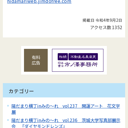
hidamariweb.jimdofree.com
掲載日 令和4年9月2日
アクセス数
1352
有料
広告
カテゴリー
陽だまり横丁inみの～れ vol.237 開運アート 花文字
展
陽だまり横丁inみの～れ vol.236 茨城大学写真部展示
会 『ダイヤモンドレンズ』