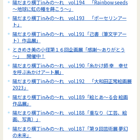
陽だまり横丁inみの～れ vol.194 「Rainbow seeds
～地球に虹の種を蒔こう～」
陽だまり横丁inみの～れ vol.193 「ポーセリンアー
ト」
陽だまり横丁inみの～れ vol.191「己書（筆文字アー
ト）作品展」
ときめき美の小径第１６回企画展「感謝～ありがとう
～」 開催中！
陽だまり横丁inみの～れ vol.190「糸かけ師 幸 幸せ
を呼ぶ糸かけアート展」
陽だまり横丁inみの～れ vol.192 「大和田正常絵画展
2023」
陽だまり横丁inみの～れ vol.189「絵とあ～る会 絵画
作品展」
陽だまり横丁inみの～れ vol.188「重なり（工芸、絵
画、写真）」
陽だまり横丁inみの～れ vol.187「第９回芸術展 夢幻
の未来」