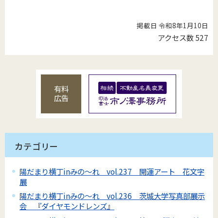
掲載日 令和8年1月10日
アクセス数
527
有料
広告
カテゴリー
陽だまり横丁inみの～れ vol.237 開運アート 花文字
展
陽だまり横丁inみの～れ vol.236 茨城大学写真部展示
会 『ダイヤモンドレンズ』