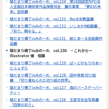
陽だまり横丁inみの～れ vol.234 第16回認定NPO法
人全国日本美術家作品保管協会 展示事業 「夢幻の未
来」芸術展
陽だまり横丁inみの～れ vol.233 Rei水彩教室展
陽だまり横丁inみの～れ vol.232 いしおか9絵画展
『彩り、萌ゆる。』
陽だまり横丁inみの～れ vol.231 絵とあ～る会絵画作
品展
陽だまり横丁inみの～れ vol.230 －これからー
Illustrator 優 個展
陽だまり横丁inみの～れ vol.229 ばーどのもりのあー
とふぇすた
陽だまり横丁inみの～れ vol.228 田中克樹 切り絵
展 『切り重ねられた切り絵の世界』
陽だまり横丁inみの～れ vol.227 森のバースデーパー
ティー
陽だまり横丁inみの～れ vol.226 玉里写友会写真展
「四季の彩り」