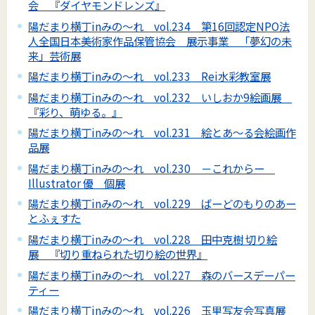
会 『ダイヤモンドレンズ』
陽だまり横丁inみの～れ vol.234 第16回認定NPO法
人全国日本美術家作品保管協会 展示事業 「夢幻の未
来」芸術展
陽だまり横丁inみの～れ vol.233 Rei水彩教室展
陽だまり横丁inみの～れ vol.232 いしおか9絵画展
『彩り、萌ゆる。』
陽だまり横丁inみの～れ vol.231 絵とあ～る会絵画作
品展
陽だまり横丁inみの～れ vol.230 －これからー
Illustrator 優 個展
陽だまり横丁inみの～れ vol.229 ばーどのもりのあー
とふぇすた
陽だまり横丁inみの～れ vol.228 田中克樹 切り絵
展 『切り重ねられた切り絵の世界』
陽だまり横丁inみの～れ vol.227 森のバースデーパー
ティー
陽だまり横丁inみの～れ vol.226 玉里写友会写真展