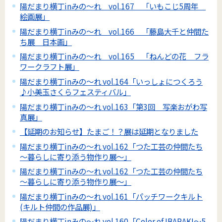
陽だまり横丁inみの～れ vol.167 「いもこじ5周年
絵画展」
陽だまり横丁inみの～れ vol.166 「藤島大千と仲間た
ち展 日本画」
陽だまり横丁inみの～れ vol.165 「ねんどの花 フラ
ワークラフト展」
陽だまり横丁inみの～れ vol.164「いっしょにつくろう
♪小美玉さくらフェスティバル」
陽だまり横丁inみの～れ vol.163「第3回 写楽おがわ写
真展」
【延期のお知らせ】たまご！？展は延期となりました
陽だまり横丁inみの～れ vol.162「つた工芸の仲間たち
～暮らしに寄り添う物作り展～」
陽だまり横丁inみの～れ vol.162「つた工芸の仲間たち
～暮らしに寄り添う物作り展～」
陽だまり横丁inみの～れ vol.161「パッチワークキルト
(キルト仲間の作品展)」
陽だまり横丁inみの～れ vol.160「Color of IBARAKI～5