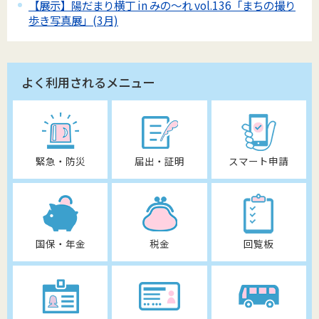
【展示】陽だまり横丁 in みの～れ vol.136「まちの撮り
歩き写真展」(3月)
よく利用されるメニュー
緊急・防災
届出・証明
スマート申請
国保・年金
税金
回覧板