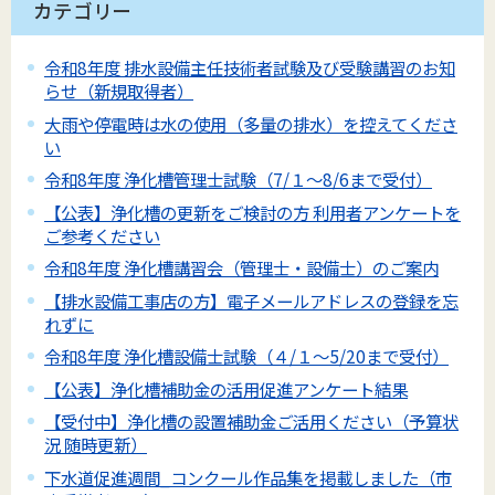
カテゴリー
令和8年度 排水設備主任技術者試験及び受験講習のお知
らせ（新規取得者）
大雨や停電時は水の使用（多量の排水）を控えてくださ
い
令和8年度 浄化槽管理士試験（7/１～8/6まで受付）
【公表】浄化槽の更新をご検討の方 利用者アンケートを
ご参考ください
令和8年度 浄化槽講習会（管理士・設備士）のご案内
【排水設備工事店の方】電子メールアドレスの登録を忘
れずに
令和8年度 浄化槽設備士試験（４/１～5/20まで受付）
【公表】浄化槽補助金の活用促進アンケート結果
【受付中】浄化槽の設置補助金ご活用ください（予算状
況 随時更新）
下水道促進週間_コンクール作品集を掲載しました（市