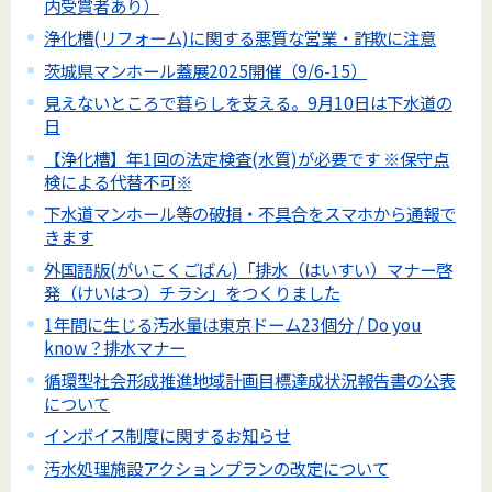
内受賞者あり）
浄化槽(リフォーム)に関する悪質な営業・詐欺に注意
茨城県マンホール蓋展2025開催（9/6-15）
見えないところで暮らしを支える。9月10日は下水道の
日
【浄化槽】年1回の法定検査(水質)が必要です ※保守点
検による代替不可※
下水道マンホール等の破損・不具合をスマホから通報で
きます
外国語版(がいこくごばん)「排水（はいすい）マナー啓
発（けいはつ）チラシ」をつくりました
1年間に生じる汚水量は東京ドーム23個分 / Do you
know？排水マナー
循環型社会形成推進地域計画目標達成状況報告書の公表
について
インボイス制度に関するお知らせ
汚水処理施設アクションプランの改定について